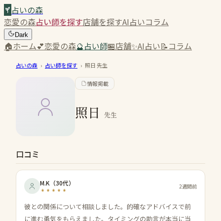
占いの森
恋愛の森
占い師を探す
店舗を探す
AI占い
コラム
Dark
🏠
ホーム
💕
恋愛の森
🔮
占い師
🏪
店舗
✨
AI占い
📝
コラム
占いの森
›
占い師を探す
›
照日
先生
情報掲載
照日
先生
口コミ
M.K
（
30代
）
2週間前
彼との関係について相談しました。的確なアドバイスで前
に進む勇気をもらえました。タイミングの助言が本当に当