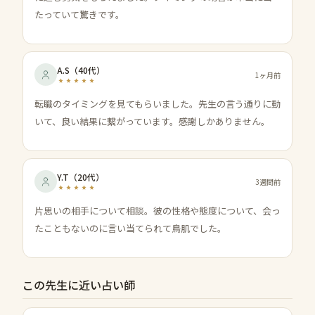
たっていて驚きです。
A.S
（
40代
）
1ヶ月前
転職のタイミングを見てもらいました。先生の言う通りに動
いて、良い結果に繋がっています。感謝しかありません。
Y.T
（
20代
）
3週間前
片思いの相手について相談。彼の性格や態度について、会っ
たこともないのに言い当てられて鳥肌でした。
この先生に近い占い師