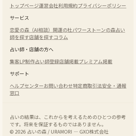
トップページ
運営会社
利用規約
プライバシーポリシー
サービス
恋愛の森（AI相談）
開運の杜
パワーストーンの森
占い
師を探す
店舗を探す
コラム
占い師・店舗の方へ
集客LP制作
占い師登録
店舗掲載
プレミアム掲載
サポート
ヘルプセンター
お問い合わせ
特定商取引法
安全・通報
窓口
占いの結果は、これからを考えるためのひとつの参考
です。将来を保証するものではありません。
© 2026 占いの森 / URAMORI — GXO株式会社