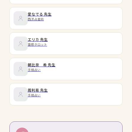
愛なでる
先生
西洋占星術
エリカ
先生
霊感タロット
朝比奈 希
先生
手相占い
周利易
先生
手相占い