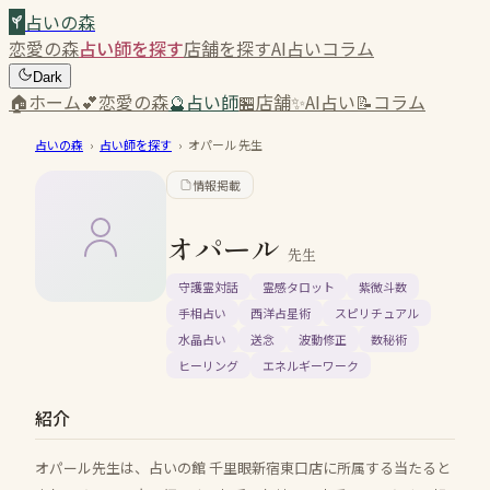
占いの森
恋愛の森
占い師を探す
店舗を探す
AI占い
コラム
Dark
🏠
ホーム
💕
恋愛の森
🔮
占い師
🏪
店舗
✨
AI占い
📝
コラム
占いの森
›
占い師を探す
›
オパール
先生
情報掲載
オパール
先生
守護霊対話
霊感タロット
紫微斗数
手相占い
西洋占星術
スピリチュアル
水晶占い
送念
波動修正
数秘術
ヒーリング
エネルギーワーク
紹介
オパール先生は、占いの館 千里眼新宿東口店に所属する当たると