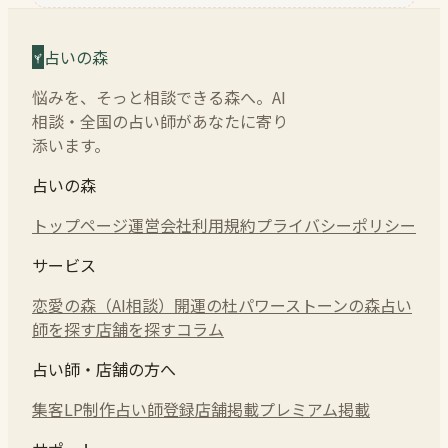
占いの森
悩みを、そっと相談できる森へ。AI
相談・全国の占い師があなたに寄り
添います。
占いの森
トップページ
運営会社
利用規約
プライバシーポリシー
サービス
恋愛の森（AI相談）
開運の杜
パワーストーンの森
占い
師を探す
店舗を探す
コラム
占い師・店舗の方へ
集客LP制作
占い師登録
店舗掲載
プレミアム掲載