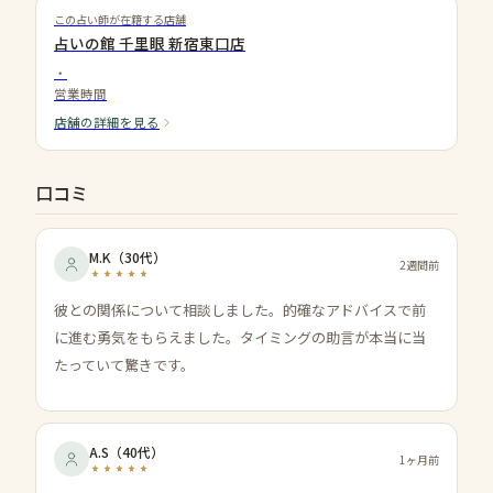
この占い師が在籍する店舗
占いの館 千里眼 新宿東口店
・
営業時間
店舗の詳細を見る
口コミ
M.K
（
30代
）
2週間前
彼との関係について相談しました。的確なアドバイスで前
に進む勇気をもらえました。タイミングの助言が本当に当
たっていて驚きです。
A.S
（
40代
）
1ヶ月前