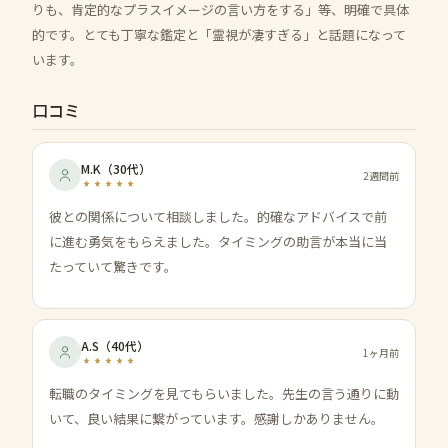
りも、肯定的なプラスイメージの言い方をする」等、明確で具体
的です。とても丁寧な鑑定と「霊視が凄すぎる」と話題になって
います。
口コミ
M.K
（
30代
）
2週間前
彼との関係について相談しました。的確なアドバイスで前
に進む勇気をもらえました。タイミングの助言が本当に当
たっていて驚きです。
A.S
（
40代
）
1ヶ月前
転職のタイミングを見てもらいました。先生の言う通りに動
いて、良い結果に繋がっています。感謝しかありません。