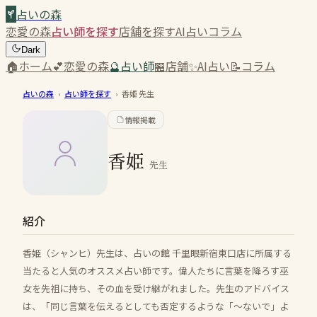
占いの森
恋愛の森
占い師を探す
店舗を探す
AI占い
コラム
Dark
🏠
ホーム
💕
恋愛の森
🔮
占い師
🏪
店舗
✨
AI占い
📝
コラム
占いの森
›
占い師を探す
›
香姫
先生
情報掲載
香姫
先生
紹介
香姫（シャンヒ）先生は、占いの館 千里眼新宿東口店に所属する
当たると人気のオススメ占い師です。偉人たちに言葉を降ろす巫
女を先祖に持ち、その血を受け継がれました。先生のアドバイス
は、「同じ言葉を伝えるとしても否定するような「～ないで」よ