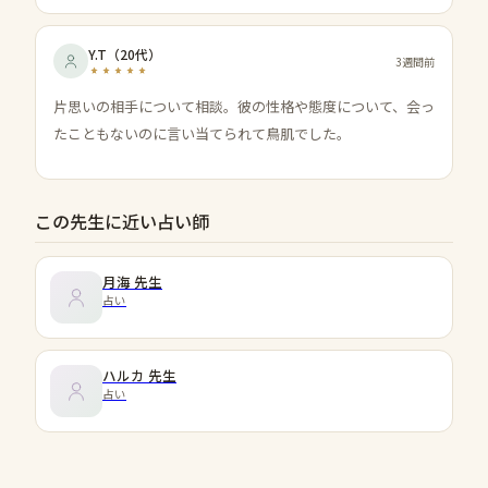
Y.T
（
20代
）
3週間前
片思いの相手について相談。彼の性格や態度について、会っ
たこともないのに言い当てられて鳥肌でした。
この先生に近い占い師
月海
先生
占い
ハルカ
先生
占い