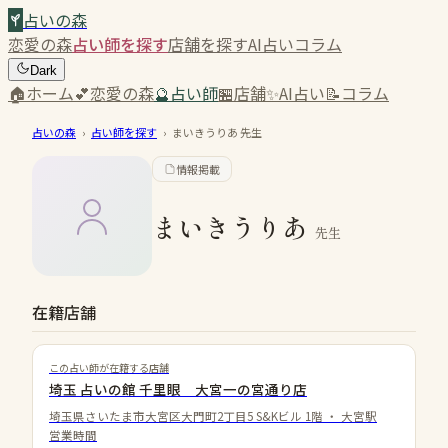
占いの森
恋愛の森
占い師を探す
店舗を探す
AI占い
コラム
Dark
🏠
ホーム
💕
恋愛の森
🔮
占い師
🏪
店舗
✨
AI占い
📝
コラム
占いの森
›
占い師を探す
›
まいきうりあ
先生
情報掲載
まいきうりあ
先生
在籍店舗
この占い師が在籍する店舗
埼玉 占いの館 千里眼 大宮一の宮通り店
埼玉県さいたま市大宮区大門町2丁目5 S&Kビル 1階
・
大宮駅
営業時間