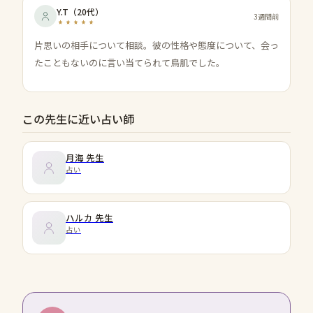
Y.T
（
20代
）
3週間前
片思いの相手について相談。彼の性格や態度について、会っ
たこともないのに言い当てられて鳥肌でした。
この先生に近い占い師
月海
先生
占い
ハルカ
先生
占い