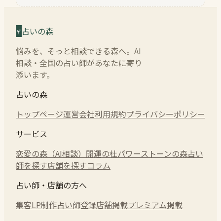
占いの森
悩みを、そっと相談できる森へ。AI
相談・全国の占い師があなたに寄り
添います。
占いの森
トップページ
運営会社
利用規約
プライバシーポリシー
サービス
恋愛の森（AI相談）
開運の杜
パワーストーンの森
占い
師を探す
店舗を探す
コラム
占い師・店舗の方へ
集客LP制作
占い師登録
店舗掲載
プレミアム掲載