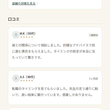
店舗の詳細を見る
口コミ
M.K
（
30代
）
2週間前
彼との関係について相談しました。的確なアドバイスで前
に進む勇気をもらえました。タイミングの助言が本当に当
たっていて驚きです。
A.S
（
40代
）
1ヶ月前
転職のタイミングを見てもらいました。先生の言う通りに動
いて、良い結果に繋がっています。感謝しかありません。