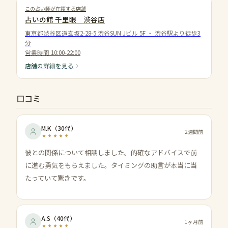
この占い師が在籍する店舗
占いの館 千里眼 渋谷店
東京都渋谷区道玄坂2-28-5 渋谷SUN Jビル 5F
・
渋谷駅より徒歩3
分
営業時間
10:00-22:00
店舗の詳細を見る
口コミ
M.K
（
30代
）
2週間前
彼との関係について相談しました。的確なアドバイスで前
に進む勇気をもらえました。タイミングの助言が本当に当
たっていて驚きです。
A.S
（
40代
）
1ヶ月前