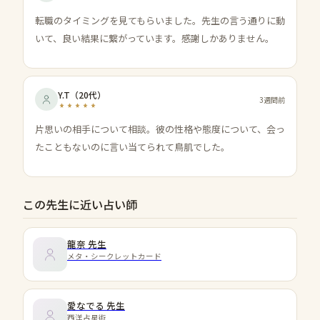
転職のタイミングを見てもらいました。先生の言う通りに動
いて、良い結果に繋がっています。感謝しかありません。
Y.T
（
20代
）
3週間前
片思いの相手について相談。彼の性格や態度について、会っ
たこともないのに言い当てられて鳥肌でした。
この先生に近い占い師
龍奈
先生
メタ・シークレットカード
愛なでる
先生
西洋占星術