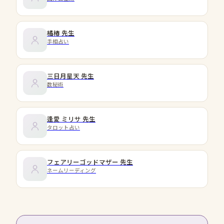
橘椿
先生
手相占い
三日月星天
先生
数秘術
逢愛 ミリサ
先生
タロット占い
フェアリーゴッドマザー
先生
ネームリーディング