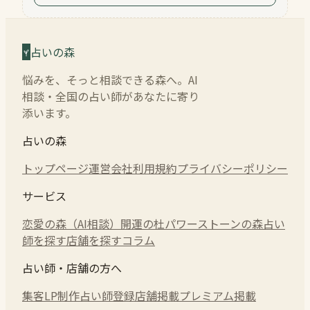
占いの森
悩みを、そっと相談できる森へ。AI
相談・全国の占い師があなたに寄り
添います。
占いの森
トップページ
運営会社
利用規約
プライバシーポリシー
サービス
恋愛の森（AI相談）
開運の杜
パワーストーンの森
占い
師を探す
店舗を探す
コラム
占い師・店舗の方へ
集客LP制作
占い師登録
店舗掲載
プレミアム掲載