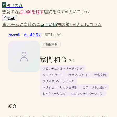
占いの森
恋愛の森
占い師を探す
店舗を探す
AI占い
コラム
Dark
🏠
ホーム
💕
恋愛の森
🔮
占い師
🏪
店舗
✨
AI占い
📝
コラム
占いの森
›
占い師を探す
›
家門和令
先生
情報掲載
家門和令
先生
スピリチュアル・リーディング
タロットカード
オラクルカード
宇宙交信
クリスタルリーディング
ヘリオセントリック占星術
カラーボトル占い
レイキヒーリング
DNAアクティベーション
紹介