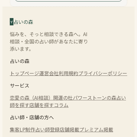
占いの森
悩みを、そっと相談できる森へ。AI
相談・全国の占い師があなたに寄り
添います。
占いの森
トップページ
運営会社
利用規約
プライバシーポリシー
サービス
恋愛の森（AI相談）
開運の杜
パワーストーンの森
占い
師を探す
店舗を探す
コラム
占い師・店舗の方へ
集客LP制作
占い師登録
店舗掲載
プレミアム掲載