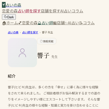
占いの森
恋愛の森
占い師を探す
店舗を探す
AI占い
コラム
Dark
🏠
ホーム
💕
恋愛の森
🔮
占い師
🏪
店舗
✨
AI占い
📝
コラム
占いの森
›
占い師を探す
›
響子
先生
情報掲載
響子
先生
紹介
響子(ヒビキ)先生は、多くの方を「幸せ」に導く為に様々な経験
をされて来られました。 ご相談者様がお悩み解決するまでの道の
りをイメージしやすい様にエスコートして下さいます。 そんな響
子(ヒビキ)先生の様々な経験・知識と実力を掛け合わせることに