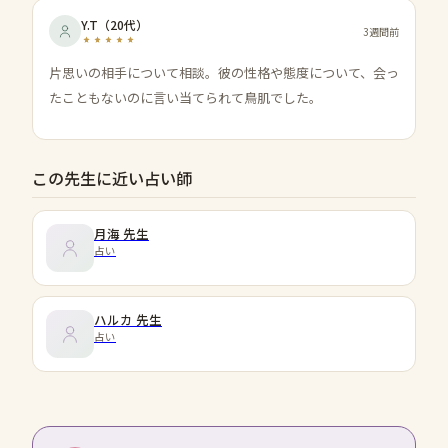
Y.T
（
20代
）
3週間前
片思いの相手について相談。彼の性格や態度について、会っ
たこともないのに言い当てられて鳥肌でした。
この先生に近い占い師
月海
先生
占い
ハルカ
先生
占い