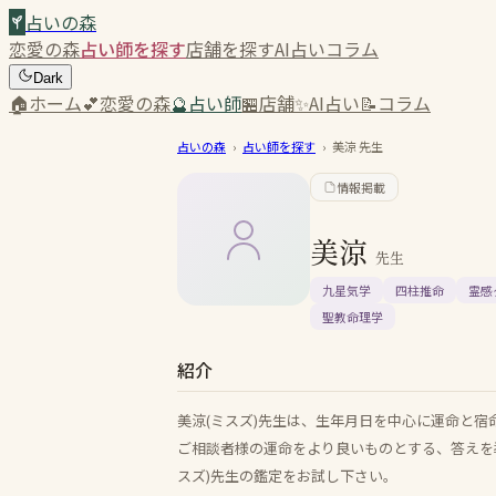
占いの森
恋愛の森
占い師を探す
店舗を探す
AI占い
コラム
Dark
🏠
ホーム
💕
恋愛の森
🔮
占い師
🏪
店舗
✨
AI占い
📝
コラム
占いの森
›
占い師を探す
›
美涼
先生
情報掲載
美涼
先生
九星気学
四柱推命
霊感
聖教命理学
紹介
美涼(ミスズ)先生は、生年月日を中心に運命と
ご相談者様の運命をより良いものとする、答えを
スズ)先生の鑑定をお試し下さい。