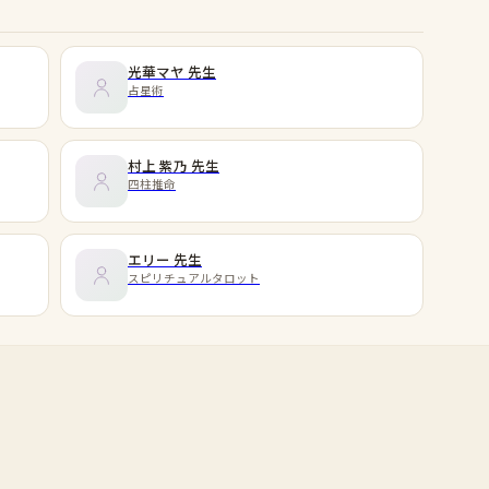
光華マヤ
先生
占星術
村上 紫乃
先生
四柱推命
エリー
先生
スピリチュアルタロット