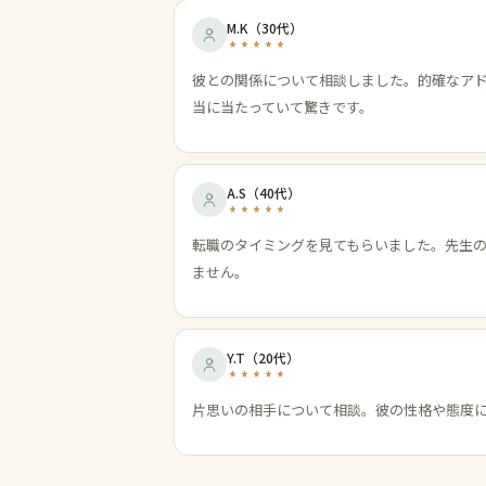
M.K
（
30代
）
彼との関係について相談しました。的確なア
当に当たっていて驚きです。
A.S
（
40代
）
転職のタイミングを見てもらいました。先生
ません。
Y.T
（
20代
）
片思いの相手について相談。彼の性格や態度