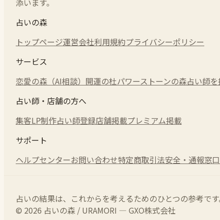
添います。
占いの森
トップページ
運営会社
利用規約
プライバシーポリシー
サービス
恋愛の森（AI相談）
開運の杜
パワーストーンの森
占い師を
占い師・店舗の方へ
集客LP制作
占い師登録
店舗掲載
プレミアム掲載
サポート
ヘルプセンター
お問い合わせ
特定商取引法
安全・通報窓口
占いの結果は、これからを考えるためのひとつの参考です
© 2026 占いの森 / URAMORI — GXO株式会社