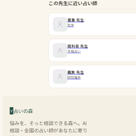
この先生に近い占い師
惠象
先生
気学
周利易
先生
手相占い
鳳紫
先生
四柱推命
占いの森
悩みを、そっと相談できる森へ。AI
相談・全国の占い師があなたに寄り