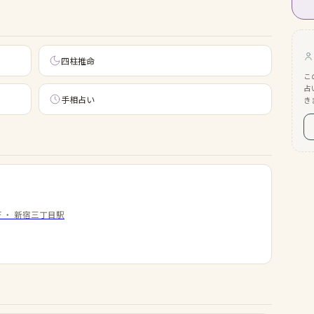
四柱推命
こ
占
手相占い
き
F
・
新宿三丁目駅