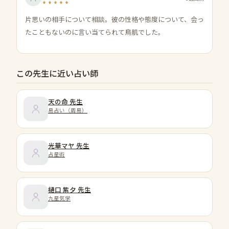
片思いの相手について相談。彼の性格や態度について、会っ
たこともないのに言い当てられて鳥肌でした。
この先生に近い占い師
天の命
先生
易占い（周易）
光華マヤ
先生
占星術
樋口 紫夕
先生
九星気学