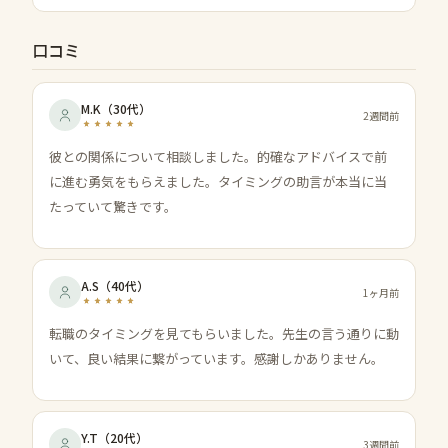
口コミ
M.K
（
30代
）
2週間前
彼との関係について相談しました。的確なアドバイスで前
に進む勇気をもらえました。タイミングの助言が本当に当
たっていて驚きです。
A.S
（
40代
）
1ヶ月前
転職のタイミングを見てもらいました。先生の言う通りに動
いて、良い結果に繋がっています。感謝しかありません。
Y.T
（
20代
）
3週間前