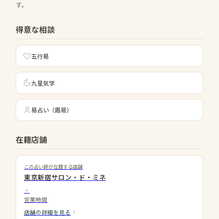
す。
得意な相談
五行易
九星気学
易占い（周易）
在籍店舗
この占い師が在籍する店舗
東京新宿サロン・ド・ミネ
・
営業時間
店舗の詳細を見る