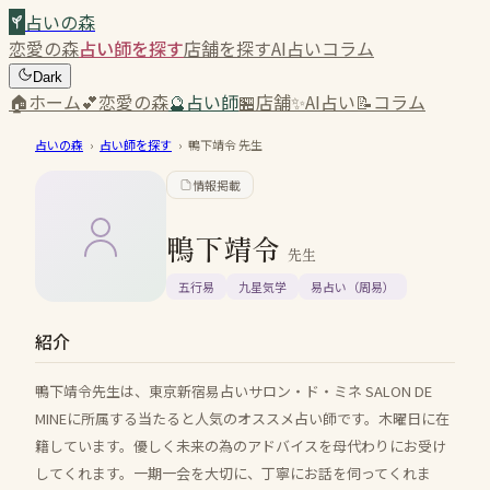
占いの森
恋愛の森
占い師を探す
店舗を探す
AI占い
コラム
Dark
🏠
ホーム
💕
恋愛の森
🔮
占い師
🏪
店舗
✨
AI占い
📝
コラム
占いの森
›
占い師を探す
›
鴨下靖令
先生
情報掲載
鴨下靖令
先生
五行易
九星気学
易占い（周易）
紹介
鴨下靖令先生は、東京新宿易占いサロン・ド・ミネ SALON DE
MINEに所属する当たると人気のオススメ占い師です。木曜日に在
籍しています。優しく未来の為のアドバイスを母代わりにお受け
してくれます。一期一会を大切に、丁寧にお話を伺ってくれま