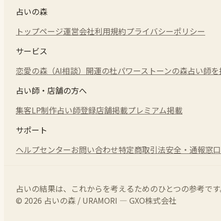
占いの森
トップページ
運営会社
利用規約
プライバシーポリシー
サービス
恋愛の森（AI相談）
開運の杜
パワーストーンの森
占い師を
占い師・店舗の方へ
集客LP制作
占い師登録
店舗掲載
プレミアム掲載
サポート
ヘルプセンター
お問い合わせ
特定商取引法
安全・通報窓口
占いの結果は、これからを考えるためのひとつの参考です
© 2026 占いの森 / URAMORI — GXO株式会社