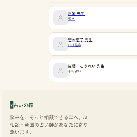
惠象
先生
気学
碧木恵子
先生
四柱推命
後藤 こうれい
先生
手相占い
占いの森
悩みを、そっと相談できる森へ。AI
相談・全国の占い師があなたに寄り
添います。