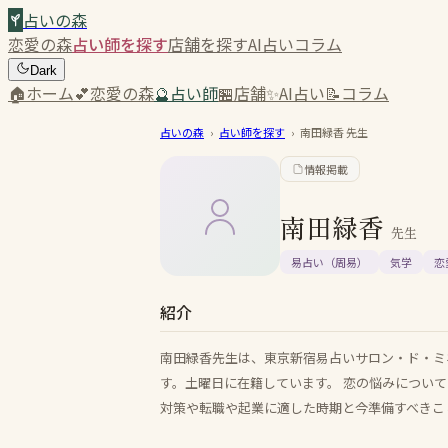
占いの森
恋愛の森
占い師を探す
店舗を探す
AI占い
コラム
Dark
🏠
ホーム
💕
恋愛の森
🔮
占い師
🏪
店舗
✨
AI占い
📝
コラム
占いの森
›
占い師を探す
›
南田緑香
先生
情報掲載
南田緑香
先生
易占い（周易）
気学
恋
紹介
南田緑香先生は、東京新宿易占いサロン・ド・ミネ S
す。土曜日に在籍しています。 恋の悩みについ
対策や転職や起業に適した時期と今準備すべきこ