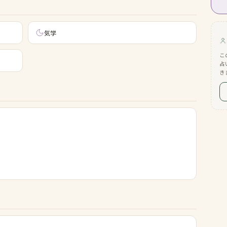
気学
こ
占
き