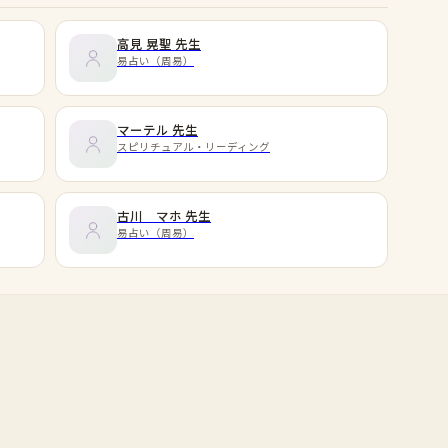
高見 晃聖
先生
易占い（周易）
マーテル
先生
スピリチュアル・リーディング
古川 マホ
先生
易占い（周易）