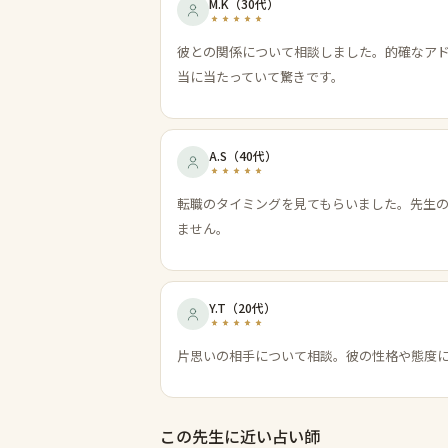
M.K
（
30代
）
彼との関係について相談しました。的確なア
当に当たっていて驚きです。
A.S
（
40代
）
転職のタイミングを見てもらいました。先生
ません。
Y.T
（
20代
）
片思いの相手について相談。彼の性格や態度
この先生に近い占い師