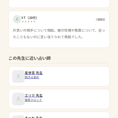
Y.T
（
20代
）
3週間前
片思いの相手について相談。彼の性格や態度について、会っ
たこともないのに言い当てられて鳥肌でした。
この先生に近い占い師
星世宮
先生
西洋占星術
エリカ
先生
霊感タロット
きつね
先生