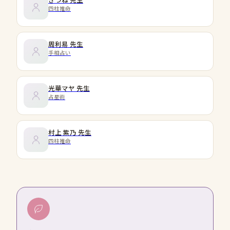
四柱推命
周利易
先生
手相占い
光華マヤ
先生
占星術
村上 紫乃
先生
四柱推命