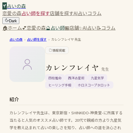
占いの森
恋愛の森
占い師を探す
店舗を探す
AI占い
コラム
Dark
🏠
ホーム
💕
恋愛の森
🔮
占い師
🏪
店舗
✨
AI占い
📝
コラム
占いの森
›
占い師を探す
›
カレンフレイヤ
先生
情報掲載
カレンフレイヤ
先生
四柱推命
西洋占星術
九星気学
ヒーリング手相
ホロスコープタロット
紹介
カレンフレイヤ先生は、東京新宿・SHINKIDO-神貴堂-に所属する
当たると人気のオススメ占い師です。20代で親戚の方より九星気
学を教え込まれて占いの楽しさを知り、占い師への道を決心され