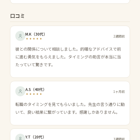
口コミ
M.K
（
30代
）
2週間前
彼との関係について相談しました。的確なアドバイスで前
に進む勇気をもらえました。タイミングの助言が本当に当
たっていて驚きです。
A.S
（
40代
）
1ヶ月前
転職のタイミングを見てもらいました。先生の言う通りに動
いて、良い結果に繋がっています。感謝しかありません。
Y.T
（
20代
）
3週間前