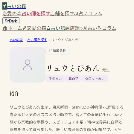
占いの森
恋愛の森
占い師を探す
店舗を探す
AI占い
コラム
Dark
🏠
ホーム
💕
恋愛の森
🔮
占い師
🏪
店舗
✨
AI占い
📝
コラム
占いの森
›
占い師を探す
›
リュウとぴあん
先生
情報掲載
リュウとぴあん
先生
手相占い
算命学
タロット占い
紹介
リュウとぴあん先生は、東京新宿・SHINKIDO-神貴堂-に所属する
当たると人気のオススメ占い師です。宮大工の血筋に生れ、幼少
期から宗教的な事柄や、スピリチュアル系・精神世界系に自然と
興味を持って育ちました。優しい雰囲気の笑顔が印象的で、人生