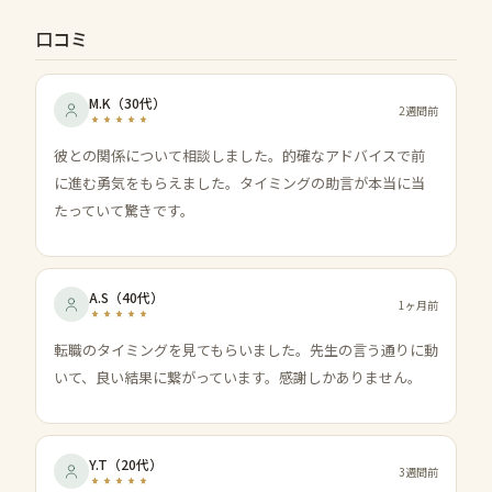
口コミ
M.K
（
30代
）
2週間前
彼との関係について相談しました。的確なアドバイスで前
に進む勇気をもらえました。タイミングの助言が本当に当
たっていて驚きです。
A.S
（
40代
）
1ヶ月前
転職のタイミングを見てもらいました。先生の言う通りに動
いて、良い結果に繋がっています。感謝しかありません。
Y.T
（
20代
）
3週間前