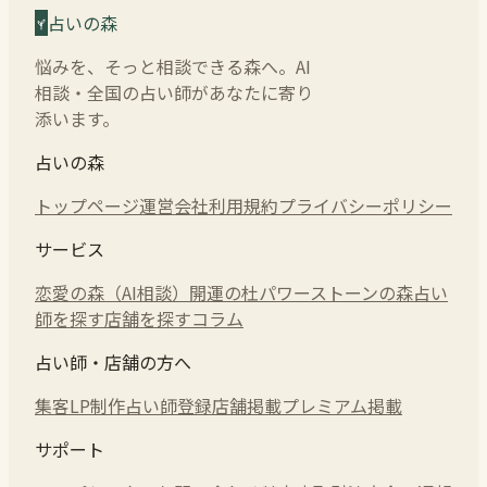
占いの森
悩みを、そっと相談できる森へ。AI
相談・全国の占い師があなたに寄り
添います。
占いの森
トップページ
運営会社
利用規約
プライバシーポリシー
サービス
恋愛の森（AI相談）
開運の杜
パワーストーンの森
占い
師を探す
店舗を探す
コラム
占い師・店舗の方へ
集客LP制作
占い師登録
店舗掲載
プレミアム掲載
サポート