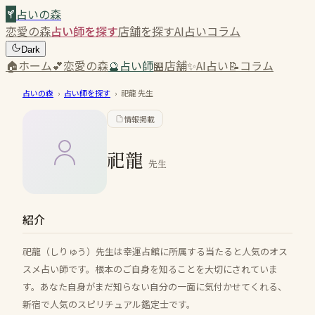
占いの森
恋愛の森
占い師を探す
店舗を探す
AI占い
コラム
Dark
🏠
ホーム
💕
恋愛の森
🔮
占い師
🏪
店舗
✨
AI占い
📝
コラム
占いの森
›
占い師を探す
›
祀龍
先生
情報掲載
祀龍
先生
紹介
祀龍（しりゅう）先生は幸運占館に所属する当たると人気のオス
スメ占い師です。根本のご自身を知ることを大切にされていま
す。あなた自身がまだ知らない自分の一面に気付かせてくれる、
新宿で人気のスピリチュアル鑑定士です。