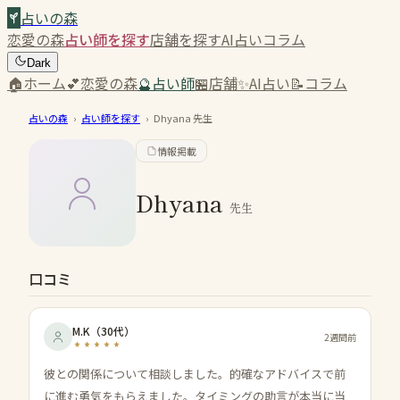
占いの森
恋愛の森
占い師を探す
店舗を探す
AI占い
コラム
Dark
🏠
ホーム
💕
恋愛の森
🔮
占い師
🏪
店舗
✨
AI占い
📝
コラム
占いの森
›
占い師を探す
›
Dhyana
先生
情報掲載
Dhyana
先生
口コミ
M.K
（
30代
）
2週間前
彼との関係について相談しました。的確なアドバイスで前
に進む勇気をもらえました。タイミングの助言が本当に当