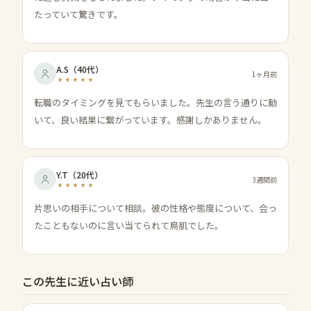
たっていて驚きです。
A.S
（
40代
）
1ヶ月前
転職のタイミングを見てもらいました。先生の言う通りに動
いて、良い結果に繋がっています。感謝しかありません。
Y.T
（
20代
）
3週間前
片思いの相手について相談。彼の性格や態度について、会っ
たこともないのに言い当てられて鳥肌でした。
この先生に近い占い師