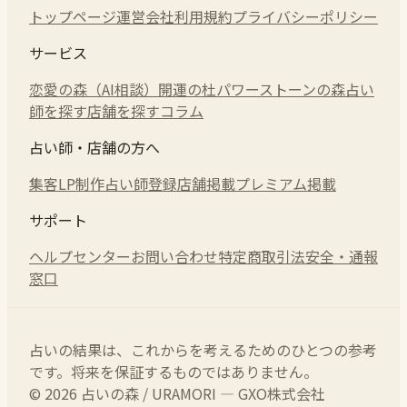
トップページ
運営会社
利用規約
プライバシーポリシー
サービス
恋愛の森（AI相談）
開運の杜
パワーストーンの森
占い
師を探す
店舗を探す
コラム
占い師・店舗の方へ
集客LP制作
占い師登録
店舗掲載
プレミアム掲載
サポート
ヘルプセンター
お問い合わせ
特定商取引法
安全・通報
窓口
占いの結果は、これからを考えるためのひとつの参考
です。将来を保証するものではありません。
© 2026 占いの森 / URAMORI — GXO株式会社