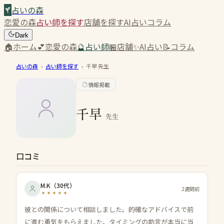
占いの森
恋愛の森
占い師を探す
店舗を探す
AI占い
コラム
Dark
🏠
ホーム
💕
恋愛の森
🔮
占い師
🏪
店舗
✨
AI占い
📝
コラム
占いの森
›
占い師を探す
›
千早
先生
情報掲載
千早
先生
口コミ
M.K
（
30代
）
2週間前
彼との関係について相談しました。的確なアドバイスで前
に進む勇気をもらえました。タイミングの助言が本当に当