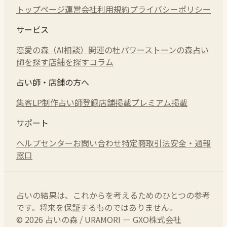
トップページ
運営会社
利用規約
プライバシーポリシー
サービス
恋愛の森（AI相談）
開運の杜
パワーストーンの森
占い
師を探す
店舗を探す
コラム
占い師・店舗の方へ
集客LP制作
占い師登録
店舗掲載
プレミアム掲載
サポート
ヘルプセンター
お問い合わせ
特定商取引法
安全・通報
窓口
占いの結果は、これからを考えるためのひとつの参考
です。将来を保証するものではありません。
© 2026 占いの森 / URAMORI — GXO株式会社