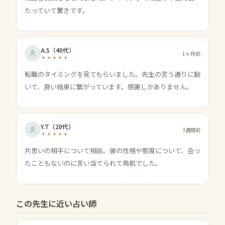
たっていて驚きです。
A.S
（
40代
）
1ヶ月前
転職のタイミングを見てもらいました。先生の言う通りに動
いて、良い結果に繋がっています。感謝しかありません。
Y.T
（
20代
）
3週間前
片思いの相手について相談。彼の性格や態度について、会っ
たこともないのに言い当てられて鳥肌でした。
この先生に近い占い師