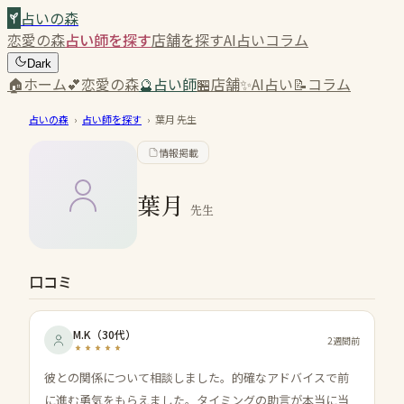
占いの森
恋愛の森
占い師を探す
店舗を探す
AI占い
コラム
Dark
🏠
ホーム
💕
恋愛の森
🔮
占い師
🏪
店舗
✨
AI占い
📝
コラム
占いの森
›
占い師を探す
›
葉月
先生
情報掲載
葉月
先生
口コミ
M.K
（
30代
）
2週間前
彼との関係について相談しました。的確なアドバイスで前
に進む勇気をもらえました。タイミングの助言が本当に当