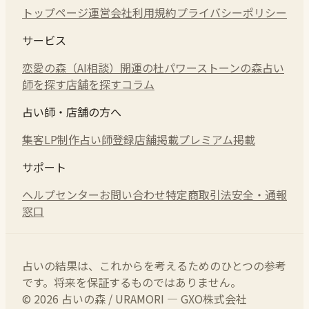
トップページ
運営会社
利用規約
プライバシーポリシー
サービス
恋愛の森（AI相談）
開運の杜
パワーストーンの森
占い
師を探す
店舗を探す
コラム
占い師・店舗の方へ
集客LP制作
占い師登録
店舗掲載
プレミアム掲載
サポート
ヘルプセンター
お問い合わせ
特定商取引法
安全・通報
窓口
占いの結果は、これからを考えるためのひとつの参考
です。将来を保証するものではありません。
© 2026 占いの森 / URAMORI — GXO株式会社