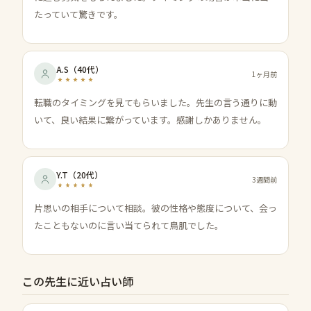
たっていて驚きです。
A.S
（
40代
）
1ヶ月前
転職のタイミングを見てもらいました。先生の言う通りに動
いて、良い結果に繋がっています。感謝しかありません。
Y.T
（
20代
）
3週間前
片思いの相手について相談。彼の性格や態度について、会っ
たこともないのに言い当てられて鳥肌でした。
この先生に近い占い師