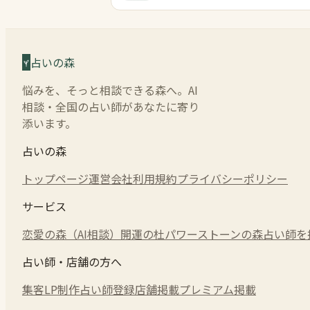
占いの森
悩みを、そっと相談できる森へ。AI
相談・全国の占い師があなたに寄り
添います。
占いの森
トップページ
運営会社
利用規約
プライバシーポリシー
サービス
恋愛の森（AI相談）
開運の杜
パワーストーンの森
占い師を
占い師・店舗の方へ
集客LP制作
占い師登録
店舗掲載
プレミアム掲載