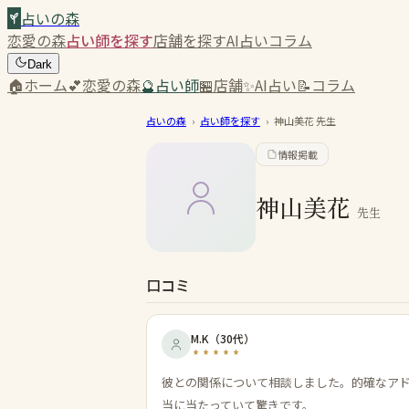
占いの森
恋愛の森
占い師を探す
店舗を探す
AI占い
コラム
Dark
🏠
ホーム
💕
恋愛の森
🔮
占い師
🏪
店舗
✨
AI占い
📝
コラム
占いの森
›
占い師を探す
›
神山美花
先生
情報掲載
神山美花
先生
口コミ
M.K
（
30代
）
彼との関係について相談しました。的確なア
当に当たっていて驚きです。