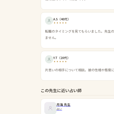
A.S
（
40代
）
転職のタイミングを見てもらいました。先生
ません。
Y.T
（
20代
）
片思いの相手について相談。彼の性格や態度
この先生に近い占い師
月海
先生
占い