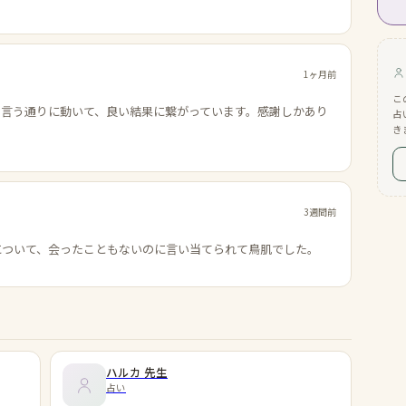
1ヶ月前
こ
の言う通りに動いて、良い結果に繋がっています。感謝しかあり
占
き
3週間前
について、会ったこともないのに言い当てられて鳥肌でした。
ハルカ
先生
占い