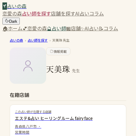
占いの森
恋愛の森
占い師を探す
店舗を探す
AI占い
コラム
Dark
🏠
ホーム
💕
恋愛の森
🔮
占い師
🏪
店舗
✨
AI占い
📝
コラム
占いの森
›
占い師を探す
›
天美珠
先生
情報掲載
天美珠
先生
在籍店舗
この占い師が在籍する店舗
エステ&占い ヒーリングルーム fairy face
青森県八戸市
・
営業時間