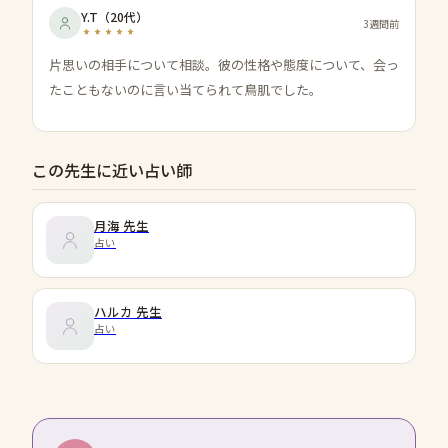
Y.T
（
20代
）
3週間前
片思いの相手について相談。彼の性格や態度について、会っ
たこともないのに言い当てられて鳥肌でした。
この先生に近い占い師
月海
先生
占い
ハルカ
先生
占い