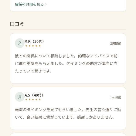
店舗の詳細を見る
口コミ
M.K
（
30代
）
2週間前
彼との関係について相談しました。的確なアドバイスで前
に進む勇気をもらえました。タイミングの助言が本当に当
たっていて驚きです。
A.S
（
40代
）
1ヶ月前
転職のタイミングを見てもらいました。先生の言う通りに動
いて、良い結果に繋がっています。感謝しかありません。