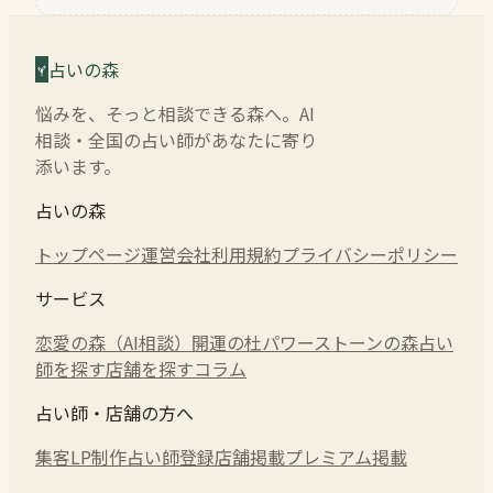
占いの森
悩みを、そっと相談できる森へ。AI
相談・全国の占い師があなたに寄り
添います。
占いの森
トップページ
運営会社
利用規約
プライバシーポリシー
サービス
恋愛の森（AI相談）
開運の杜
パワーストーンの森
占い
師を探す
店舗を探す
コラム
占い師・店舗の方へ
集客LP制作
占い師登録
店舗掲載
プレミアム掲載