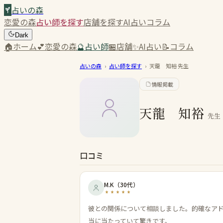
占いの森
恋愛の森
占い師を探す
店舗を探す
AI占い
コラム
Dark
🏠
ホーム
💕
恋愛の森
🔮
占い師
🏪
店舗
✨
AI占い
📝
コラム
占いの森
›
占い師を探す
›
天龍 知裕
先生
情報掲載
天龍 知裕
先生
口コミ
M.K
（
30代
）
彼との関係について相談しました。的確なア
当に当たっていて驚きです。