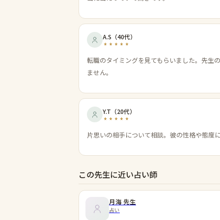
A.S
（
40代
）
転職のタイミングを見てもらいました。先生
ません。
Y.T
（
20代
）
片思いの相手について相談。彼の性格や態度
この先生に近い占い師
月海
先生
占い