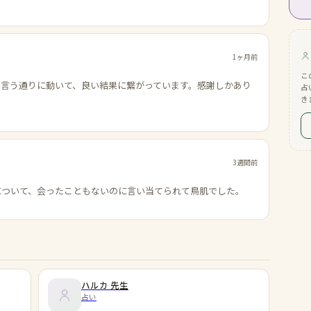
1ヶ月前
こ
の言う通りに動いて、良い結果に繋がっています。感謝しかあり
占
き
3週間前
について、会ったこともないのに言い当てられて鳥肌でした。
ハルカ
先生
占い