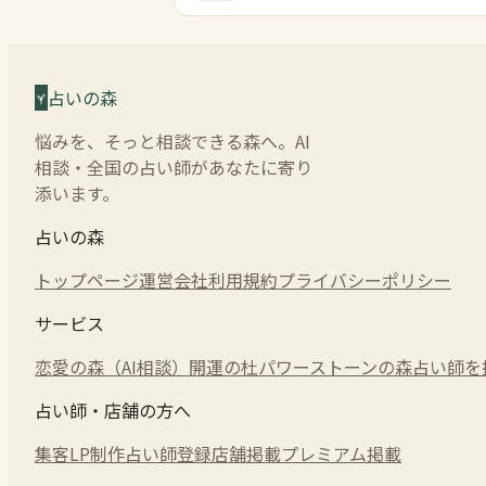
占いの森
悩みを、そっと相談できる森へ。AI
相談・全国の占い師があなたに寄り
添います。
占いの森
トップページ
運営会社
利用規約
プライバシーポリシー
サービス
恋愛の森（AI相談）
開運の杜
パワーストーンの森
占い師を
占い師・店舗の方へ
集客LP制作
占い師登録
店舗掲載
プレミアム掲載