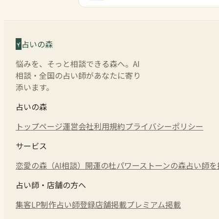
占いの森
悩みを、そっと相談できる森へ。AI
相談・全国の占い師があなたに寄り
添います。
占いの森
トップページ
運営会社
利用規約
プライバシーポリシー
サービス
恋愛の森（AI相談）
開運の杜
パワーストーンの森
占い師を
占い師・店舗の方へ
集客LP制作
占い師登録
店舗掲載
プレミアム掲載