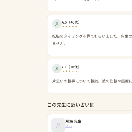
A.S
（
40代
）
転職のタイミングを見てもらいました。先生
ません。
Y.T
（
20代
）
片思いの相手について相談。彼の性格や態度
この先生に近い占い師
月海
先生
占い