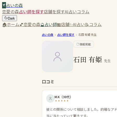
占いの森
恋愛の森
占い師を探す
店舗を探す
AI占い
コラム
Dark
🏠
ホーム
💕
恋愛の森
🔮
占い師
🏪
店舗
✨
AI占い
📝
コラム
占いの森
›
占い師を探す
›
石田 有姫
先生
情報掲載
石田 有姫
先生
口コミ
M.K
（
30代
）
彼との関係について相談しました。的確なア
当に当たっていて驚きです。