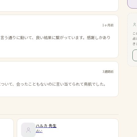
1ヶ月前
こ
の言う通りに動いて、良い結果に繋がっています。感謝しかあり
占
き
3週間前
について、会ったこともないのに言い当てられて鳥肌でした。
ハルカ
先生
占い