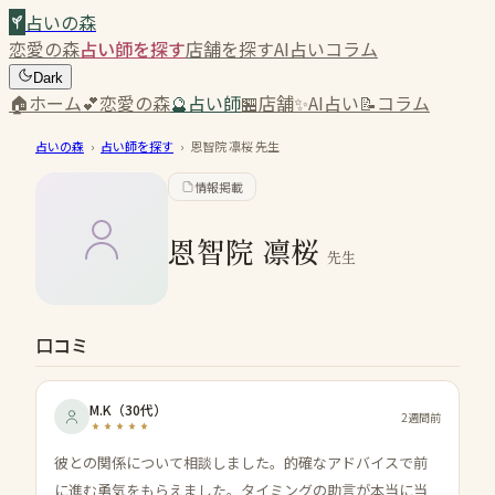
占いの森
恋愛の森
占い師を探す
店舗を探す
AI占い
コラム
Dark
🏠
ホーム
💕
恋愛の森
🔮
占い師
🏪
店舗
✨
AI占い
📝
コラム
占いの森
›
占い師を探す
›
恩智院 凛桜
先生
情報掲載
恩智院 凛桜
先生
口コミ
M.K
（
30代
）
2週間前
彼との関係について相談しました。的確なアドバイスで前
に進む勇気をもらえました。タイミングの助言が本当に当