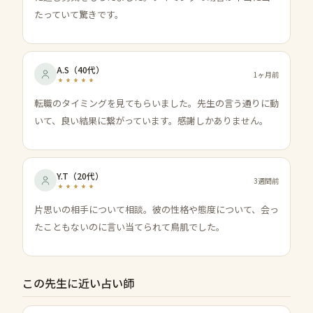
たっていて驚きです。
A.S
（
40代
）
1ヶ月前
転職のタイミングを見てもらいました。先生の言う通りに動
いて、良い結果に繋がっています。感謝しかありません。
Y.T
（
20代
）
3週間前
片思いの相手について相談。彼の性格や態度について、会っ
たこともないのに言い当てられて鳥肌でした。
この先生に近い占い師