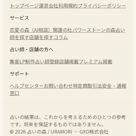
トップページ
運営会社
利用規約
プライバシーポリシー
サービス
恋愛の森（AI相談）
開運の杜
パワーストーンの森
占い
師を探す
店舗を探す
コラム
占い師・店舗の方へ
集客LP制作
占い師登録
店舗掲載
プレミアム掲載
サポート
ヘルプセンター
お問い合わせ
特定商取引法
安全・通報
窓口
占いの結果は、これからを考えるためのひとつの参考
です。将来を保証するものではありません。
© 2026 占いの森 / URAMORI — GXO株式会社