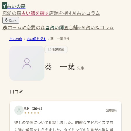
占いの森
恋愛の森
占い師を探す
店舗を探す
AI占い
コラム
Dark
🏠
ホーム
💕
恋愛の森
🔮
占い師
🏪
店舗
✨
AI占い
📝
コラム
占いの森
›
占い師を探す
›
葵 一葉
先生
情報掲載
葵 一葉
先生
口コミ
M.K
（
30代
）
2週間前
彼との関係について相談しました。的確なアドバイスで前
に進む勇気をもらえました。タイミングの助言が本当に当