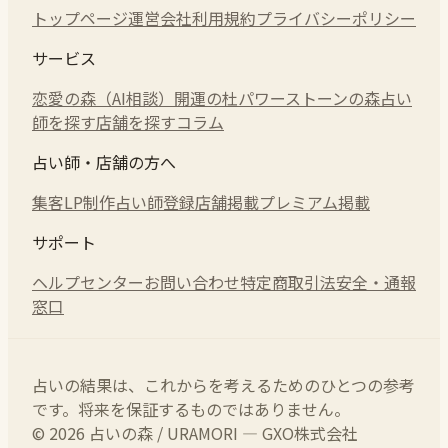
トップページ
運営会社
利用規約
プライバシーポリシー
サービス
恋愛の森（AI相談）
開運の杜
パワーストーンの森
占い
師を探す
店舗を探す
コラム
占い師・店舗の方へ
集客LP制作
占い師登録
店舗掲載
プレミアム掲載
サポート
ヘルプセンター
お問い合わせ
特定商取引法
安全・通報
窓口
占いの結果は、これからを考えるためのひとつの参考
です。将来を保証するものではありません。
© 2026 占いの森 / URAMORI — GXO株式会社