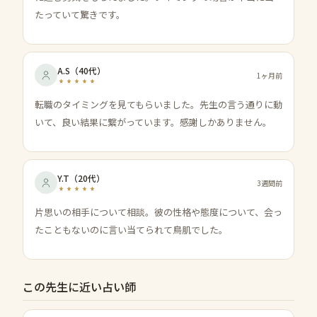
たっていて驚きです。
A.S
（
40代
）
1ヶ月前
転職のタイミングを見てもらいました。先生の言う通りに動
いて、良い結果に繋がっています。感謝しかありません。
Y.T
（
20代
）
3週間前
片思いの相手について相談。彼の性格や態度について、会っ
たこともないのに言い当てられて鳥肌でした。
この先生に近い占い師