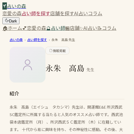
占いの森
恋愛の森
占い師を探す
店舗を探す
AI占い
コラム
Dark
🏠
ホーム
💕
恋愛の森
🔮
占い師
🏪
店舗
✨
AI占い
📝
コラム
占いの森
›
占い師を探す
›
永朱 高島
先生
情報掲載
永朱 高島
先生
紹介
永朱 高島（エイシュ タカシマ）先生は、開運館E&E 所沢西武
SC鑑定所に所属する当たると人気のオススメ占い師です。西武池
袋本店鑑定所 （月） 、所沢西武ＳＣ鑑定所 （木）に在籍してい
ます。 十代から易に興味を持ち、その神秘性に感動。その後、大