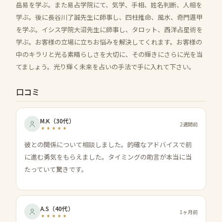
岳易を学ぶ。また易占学院にて、気学、手相、姓名判断、人相を
学ぶ。後に長谷川了誠先生に師事し、四柱推命、風水、奇門遁甲
を学ぶ。イシス学院大沼先生に師事し、タロット、西洋占星術を
学ぶ。お客様の立場に立ちお悩みを解決してくれます。お客様の
中のキラリと光る素晴らしさを大切に、その輝きにさらに光を当
てましょう。光り輝く未来を占いの手法で手に入れて下さい。
口コミ
M.K
（
30代
）
2週間前
彼との関係について相談しました。的確なアドバイスで前
に進む勇気をもらえました。タイミングの助言が本当に当
たっていて驚きです。
A.S
（
40代
）
1ヶ月前