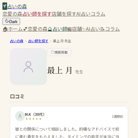
占いの森
恋愛の森
占い師を探す
店舗を探す
AI占い
コラム
Dark
🏠
ホーム
💕
恋愛の森
🔮
占い師
🏪
店舗
✨
AI占い
📝
コラム
占いの森
›
占い師を探す
›
最上 月
先生
情報掲載
最上 月
先生
口コミ
M.K
（
30代
）
2週間前
彼との関係について相談しました。的確なアドバイスで前
に進む勇気をもらえました。タイミングの助言が本当に当