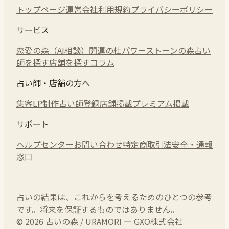
トップページ
運営会社
利用規約
プライバシーポリシー
サービス
恋愛の森（AI相談）
開運の杜
パワーストーンの森
占い
師を探す
店舗を探す
コラム
占い師・店舗の方へ
集客LP制作
占い師登録
店舗掲載
プレミアム掲載
サポート
ヘルプセンター
お問い合わせ
特定商取引法
安全・通報
窓口
占いの結果は、これからを考えるためのひとつの参考
です。将来を保証するものではありません。
© 2026 占いの森 / URAMORI — GXO株式会社