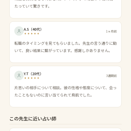
たっていて驚きです。
A.S
（
40代
）
1ヶ月前
転職のタイミングを見てもらいました。先生の言う通りに動
いて、良い結果に繋がっています。感謝しかありません。
Y.T
（
20代
）
3週間前
片思いの相手について相談。彼の性格や態度について、会っ
たこともないのに言い当てられて鳥肌でした。
この先生に近い占い師