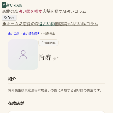
占いの森
恋愛の森
占い師を探す
店舗を探す
AI占い
コラム
Dark
🏠
ホーム
💕
恋愛の森
🔮
占い師
🏪
店舗
✨
AI占い
📝
コラム
占いの森
›
占い師を探す
›
怜寿
先生
情報掲載
怜寿
先生
紹介
怜寿先生は東京渋谷本店占いの館に所属する占い師の先生です。
在籍店舗