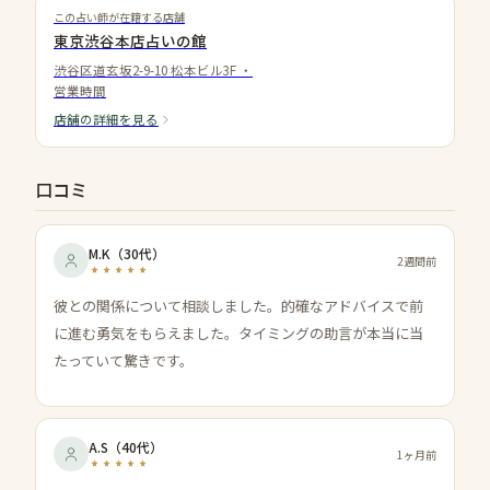
この占い師が在籍する店舗
東京渋谷本店占いの館
渋谷区道玄坂2-9-10 松本ビル3F
・
営業時間
店舗の詳細を見る
口コミ
M.K
（
30代
）
2週間前
彼との関係について相談しました。的確なアドバイスで前
に進む勇気をもらえました。タイミングの助言が本当に当
たっていて驚きです。
A.S
（
40代
）
1ヶ月前