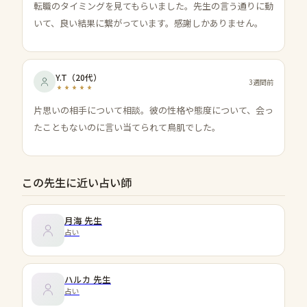
転職のタイミングを見てもらいました。先生の言う通りに動
いて、良い結果に繋がっています。感謝しかありません。
Y.T
（
20代
）
3週間前
片思いの相手について相談。彼の性格や態度について、会っ
たこともないのに言い当てられて鳥肌でした。
この先生に近い占い師
月海
先生
占い
ハルカ
先生
占い