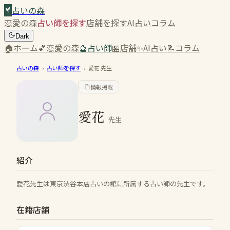
占いの森
恋愛の森
占い師を探す
店舗を探す
AI占い
コラム
Dark
🏠
ホーム
💕
恋愛の森
🔮
占い師
🏪
店舗
✨
AI占い
📝
コラム
占いの森
›
占い師を探す
›
愛花
先生
情報掲載
愛花
先生
紹介
愛花先生は東京渋谷本店占いの館に所属する占い師の先生です。
在籍店舗