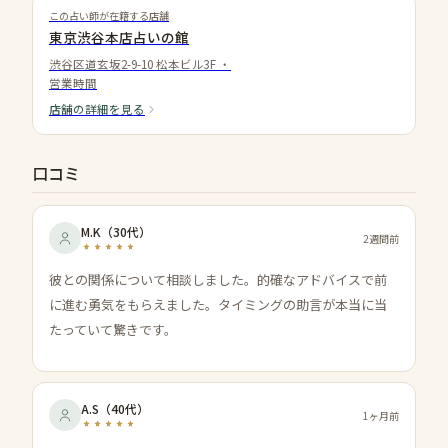
この占い師が在籍する店舗
東京渋谷本店占いの館
渋谷区道玄坂2-9-10 松本ビル3F
・
営業時間
店舗の詳細を見る
口コミ
M.K
（
30代
）
2週間前
彼との関係について相談しました。的確なアドバイスで前
に進む勇気をもらえました。タイミングの助言が本当に当
たっていて驚きです。
A.S
（
40代
）
1ヶ月前