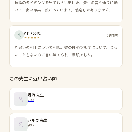
転職のタイミングを見てもらいました。先生の言う通りに動
いて、良い結果に繋がっています。感謝しかありません。
Y.T
（
20代
）
3週間前
片思いの相手について相談。彼の性格や態度について、会っ
たこともないのに言い当てられて鳥肌でした。
この先生に近い占い師
月海
先生
占い
ハルカ
先生
占い