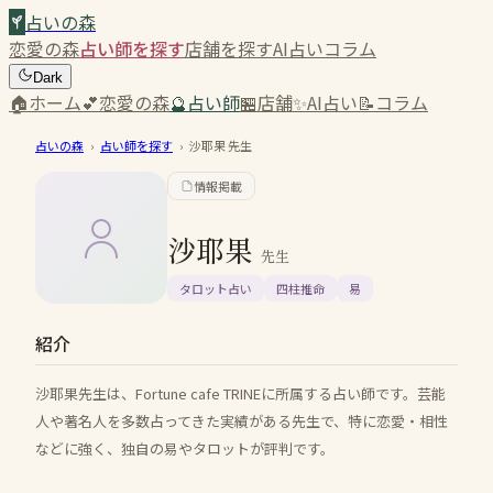
占いの森
恋愛の森
占い師を探す
店舗を探す
AI占い
コラム
Dark
🏠
ホーム
💕
恋愛の森
🔮
占い師
🏪
店舗
✨
AI占い
📝
コラム
占いの森
›
占い師を探す
›
沙耶果
先生
情報掲載
沙耶果
先生
タロット占い
四柱推命
易
紹介
沙耶果先生は、Fortune cafe TRINEに所属する占い師です。芸能
人や著名人を多数占ってきた実績がある先生で、特に恋愛・相性
などに強く、独自の易やタロットが評判です。