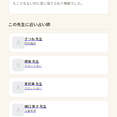
たこともないのに言い当てられて鳥肌でした。
この先生に近い占い師
きつね
先生
四柱推命
摩哉
先生
タロット占い
茉莉華
先生
タロット占い
樋口 紫夕
先生
九星気学