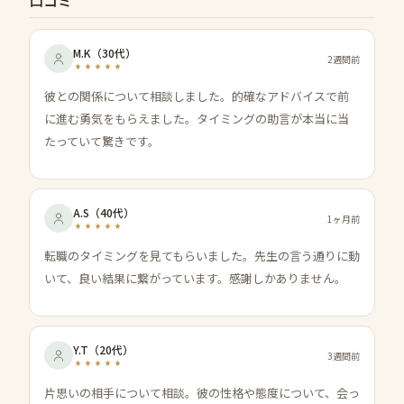
口コミ
M.K
（
30代
）
2週間前
彼との関係について相談しました。的確なアドバイスで前
に進む勇気をもらえました。タイミングの助言が本当に当
たっていて驚きです。
A.S
（
40代
）
1ヶ月前
転職のタイミングを見てもらいました。先生の言う通りに動
いて、良い結果に繋がっています。感謝しかありません。
Y.T
（
20代
）
3週間前
片思いの相手について相談。彼の性格や態度について、会っ