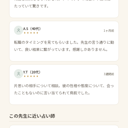
たっていて驚きです。
A.S
（
40代
）
1ヶ月前
転職のタイミングを見てもらいました。先生の言う通りに動
いて、良い結果に繋がっています。感謝しかありません。
Y.T
（
20代
）
3週間前
片思いの相手について相談。彼の性格や態度について、会っ
たこともないのに言い当てられて鳥肌でした。
この先生に近い占い師