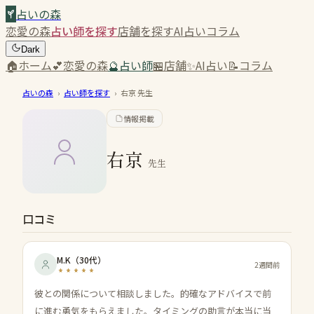
占いの森
恋愛の森
占い師を探す
店舗を探す
AI占い
コラム
Dark
🏠
ホーム
💕
恋愛の森
🔮
占い師
🏪
店舗
✨
AI占い
📝
コラム
占いの森
›
占い師を探す
›
右京
先生
情報掲載
右京
先生
口コミ
M.K
（
30代
）
2週間前
彼との関係について相談しました。的確なアドバイスで前
に進む勇気をもらえました。タイミングの助言が本当に当