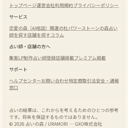
トップページ
運営会社
利用規約
プライバシーポリシー
サービス
恋愛の森（AI相談）
開運の杜
パワーストーンの森
占い
師を探す
店舗を探す
コラム
占い師・店舗の方へ
集客LP制作
占い師登録
店舗掲載
プレミアム掲載
サポート
ヘルプセンター
お問い合わせ
特定商取引法
安全・通報
窓口
占いの結果は、これからを考えるためのひとつの参考
です。将来を保証するものではありません。
© 2026 占いの森 / URAMORI — GXO株式会社