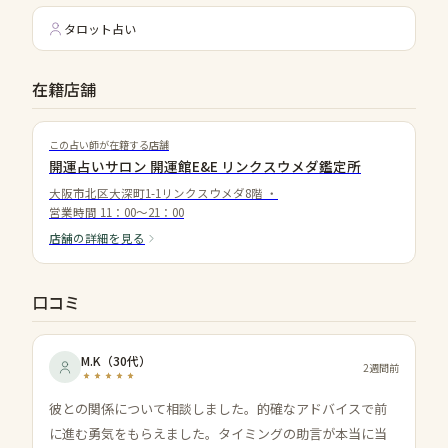
タロット占い
在籍店舗
この占い師が在籍する店舗
開運占いサロン 開運館E&E リンクスウメダ鑑定所
大阪市北区大深町1-1リンクスウメダ8階
・
営業時間
11：00～21：00
店舗の詳細を見る
口コミ
M.K
（
30代
）
2週間前
彼との関係について相談しました。的確なアドバイスで前
に進む勇気をもらえました。タイミングの助言が本当に当