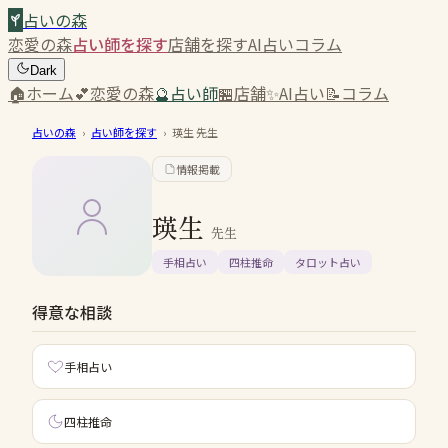
占いの森
恋愛の森
占い師を探す
店舗を探す
AI占い
コラム
Dark
🏠
ホーム
💕
恋愛の森
🔮
占い師
🏪
店舗
✨
AI占い
📝
コラム
占いの森
›
占い師を探す
›
瑛生
先生
情報掲載
瑛生
先生
手相占い
四柱推命
タロット占い
得意な相談
手相占い
四柱推命