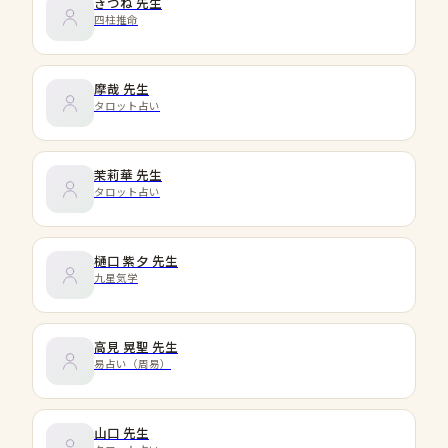
きつね
先生
四柱推命
摩哉
先生
タロット占い
茉莉華
先生
タロット占い
樋口 紫夕
先生
九星気学
高見 晃聖
先生
易占い（周易）
山口
先生