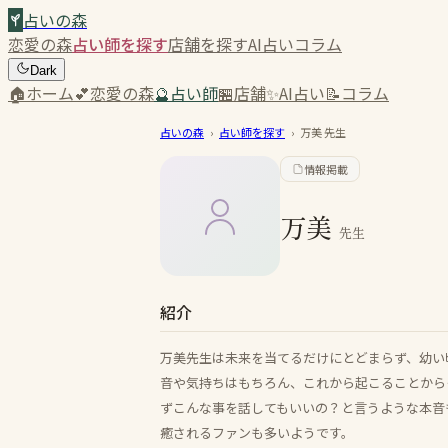
占いの森
恋愛の森
占い師を探す
店舗を探す
AI占い
コラム
Dark
🏠
ホーム
💕
恋愛の森
🔮
占い師
🏪
店舗
✨
AI占い
📝
コラム
占いの森
›
占い師を探す
›
万美
先生
情報掲載
万美
先生
紹介
万美先生は未来を当てるだけにとどまらず、幼い
音や気持ちはもちろん、これから起こることから
ずこんな事を話してもいいの？と言うような本音
癒されるファンも多いようです。