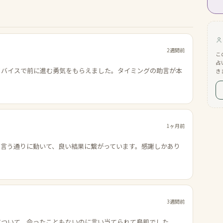
2週間前
こ
占
ドバイスで前に進む勇気をもらえました。タイミングの助言が本
き
1ヶ月前
の言う通りに動いて、良い結果に繋がっています。感謝しかあり
3週間前
について、会ったこともないのに言い当てられて鳥肌でした。