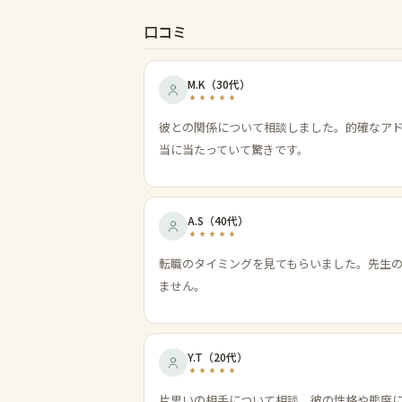
口コミ
M.K
（
30代
）
彼との関係について相談しました。的確なア
当に当たっていて驚きです。
A.S
（
40代
）
転職のタイミングを見てもらいました。先生
ません。
Y.T
（
20代
）
片思いの相手について相談。彼の性格や態度