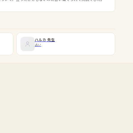
ハルカ
先生
占い