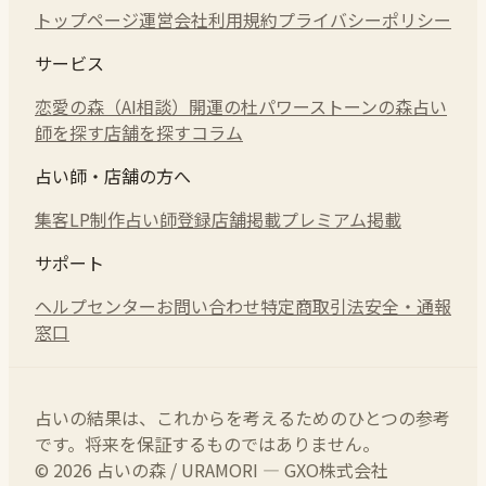
トップページ
運営会社
利用規約
プライバシーポリシー
サービス
恋愛の森（AI相談）
開運の杜
パワーストーンの森
占い
師を探す
店舗を探す
コラム
占い師・店舗の方へ
集客LP制作
占い師登録
店舗掲載
プレミアム掲載
サポート
ヘルプセンター
お問い合わせ
特定商取引法
安全・通報
窓口
占いの結果は、これからを考えるためのひとつの参考
です。将来を保証するものではありません。
© 2026 占いの森 / URAMORI — GXO株式会社