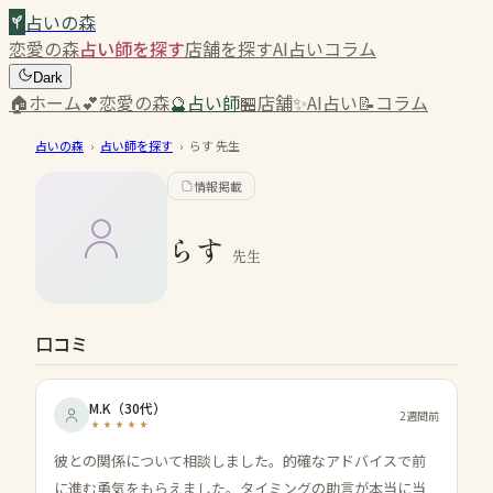
占いの森
恋愛の森
占い師を探す
店舗を探す
AI占い
コラム
Dark
🏠
ホーム
💕
恋愛の森
🔮
占い師
🏪
店舗
✨
AI占い
📝
コラム
占いの森
›
占い師を探す
›
らす
先生
情報掲載
らす
先生
口コミ
M.K
（
30代
）
2週間前
彼との関係について相談しました。的確なアドバイスで前
に進む勇気をもらえました。タイミングの助言が本当に当