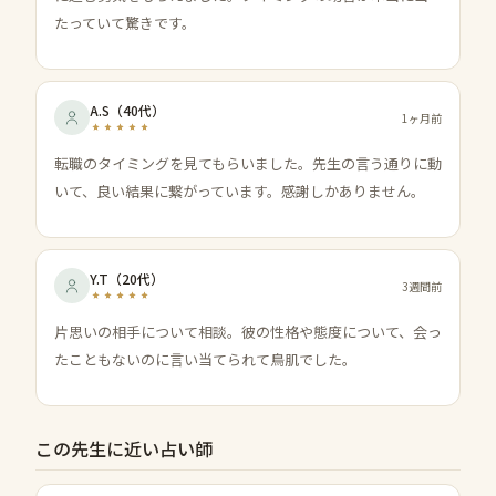
たっていて驚きです。
A.S
（
40代
）
1ヶ月前
転職のタイミングを見てもらいました。先生の言う通りに動
いて、良い結果に繋がっています。感謝しかありません。
Y.T
（
20代
）
3週間前
片思いの相手について相談。彼の性格や態度について、会っ
たこともないのに言い当てられて鳥肌でした。
この先生に近い占い師