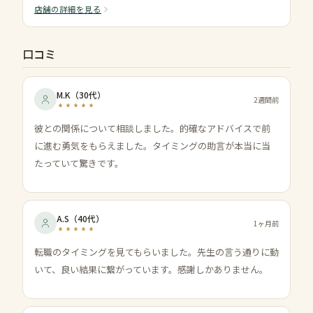
店舗の詳細を見る
口コミ
M.K
（
30代
）
2週間前
彼との関係について相談しました。的確なアドバイスで前
に進む勇気をもらえました。タイミングの助言が本当に当
たっていて驚きです。
A.S
（
40代
）
1ヶ月前
転職のタイミングを見てもらいました。先生の言う通りに動
いて、良い結果に繋がっています。感謝しかありません。