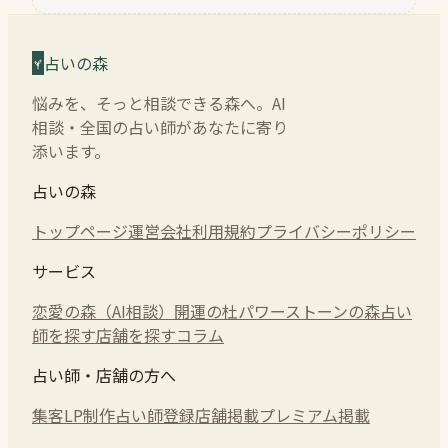
占いの森
悩みを、そっと相談できる森へ。AI
相談・全国の占い師があなたに寄り
添います。
占いの森
トップページ
運営会社
利用規約
プライバシーポリシー
サービス
恋愛の森（AI相談）
開運の杜
パワーストーンの森
占い
師を探す
店舗を探す
コラム
占い師・店舗の方へ
集客LP制作
占い師登録
店舗掲載
プレミアム掲載