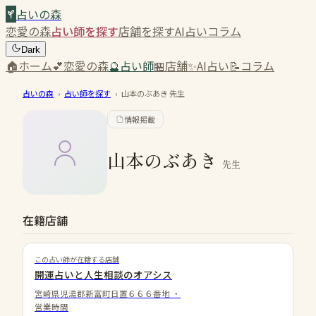
占いの森
恋愛の森
占い師を探す
店舗を探す
AI占い
コラム
Dark
🏠
ホーム
💕
恋愛の森
🔮
占い師
🏪
店舗
✨
AI占い
📝
コラム
占いの森
›
占い師を探す
›
山本のぶあき
先生
情報掲載
山本のぶあき
先生
在籍店舗
この占い師が在籍する店舗
開運占いと人生相談のオアシス
宮崎県児湯郡新富町日置６６６番地
・
営業時間