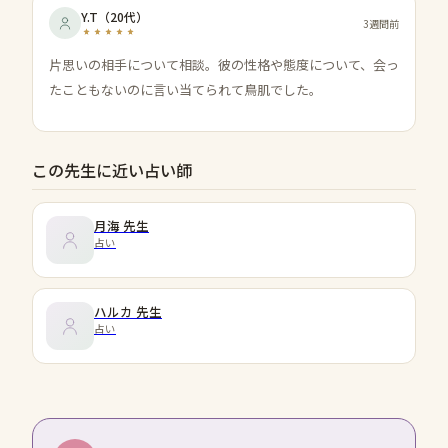
Y.T
（
20代
）
3週間前
片思いの相手について相談。彼の性格や態度について、会っ
たこともないのに言い当てられて鳥肌でした。
この先生に近い占い師
月海
先生
占い
ハルカ
先生
占い