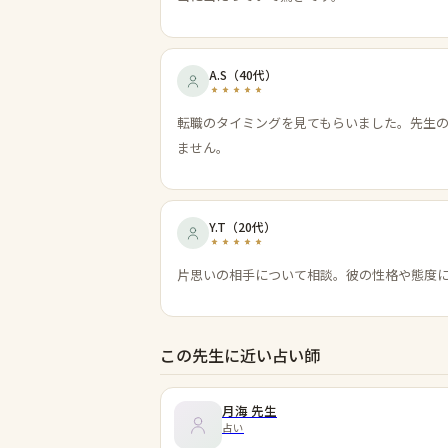
A.S
（
40代
）
転職のタイミングを見てもらいました。先生
ません。
Y.T
（
20代
）
片思いの相手について相談。彼の性格や態度
この先生に近い占い師
月海
先生
占い