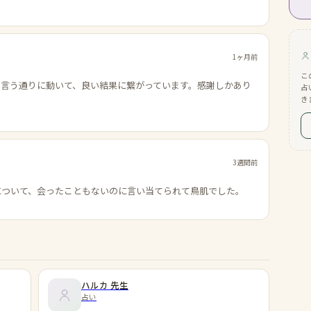
1ヶ月前
こ
の言う通りに動いて、良い結果に繋がっています。感謝しかあり
占
き
3週間前
について、会ったこともないのに言い当てられて鳥肌でした。
ハルカ
先生
占い