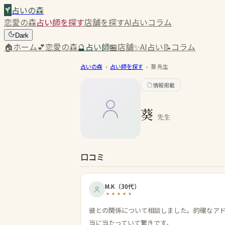
占いの森
恋愛の森
占い師を探す
店舗を探す
AI占い
コラム
Dark
🏠
ホーム
💕
恋愛の森
🔮
占い師
🏪
店舗
✨
AI占い
📝
コラム
占いの森
›
占い師を探す
›
葵
先生
情報掲載
葵
先生
口コミ
M.K
（
30代
）
彼との関係について相談しました。的確なア
当に当たっていて驚きです。