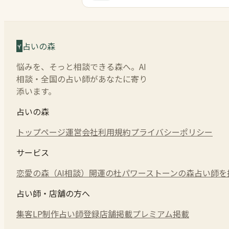
占いの森
悩みを、そっと相談できる森へ。AI
相談・全国の占い師があなたに寄り
添います。
占いの森
トップページ
運営会社
利用規約
プライバシーポリシー
サービス
恋愛の森（AI相談）
開運の杜
パワーストーンの森
占い師を
占い師・店舗の方へ
集客LP制作
占い師登録
店舗掲載
プレミアム掲載