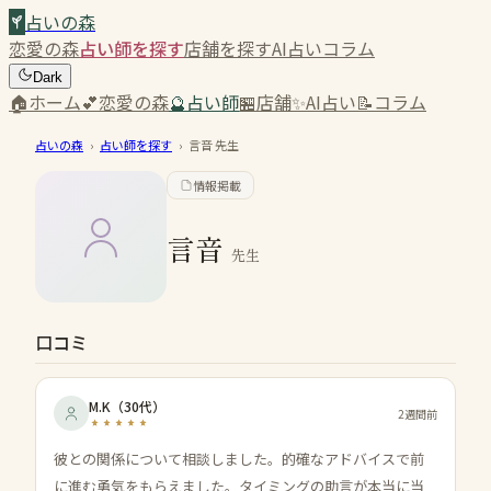
占いの森
恋愛の森
占い師を探す
店舗を探す
AI占い
コラム
Dark
🏠
ホーム
💕
恋愛の森
🔮
占い師
🏪
店舗
✨
AI占い
📝
コラム
占いの森
›
占い師を探す
›
言音
先生
情報掲載
言音
先生
口コミ
M.K
（
30代
）
2週間前
彼との関係について相談しました。的確なアドバイスで前
に進む勇気をもらえました。タイミングの助言が本当に当