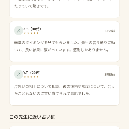
たっていて驚きです。
A.S
（
40代
）
1ヶ月前
転職のタイミングを見てもらいました。先生の言う通りに動
いて、良い結果に繋がっています。感謝しかありません。
Y.T
（
20代
）
3週間前
片思いの相手について相談。彼の性格や態度について、会っ
たこともないのに言い当てられて鳥肌でした。
この先生に近い占い師