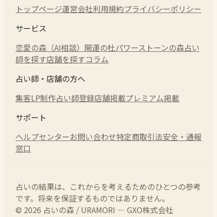
トップページ
運営会社
利用規約
プライバシーポリシー
サービス
恋愛の森（AI相談）
開運の杜
パワーストーンの森
占い
師を探す
店舗を探す
コラム
占い師・店舗の方へ
集客LP制作
占い師登録
店舗掲載
プレミアム掲載
サポート
ヘルプセンター
お問い合わせ
特定商取引法
安全・通報
窓口
占いの結果は、これからを考えるためのひとつの参考
です。将来を保証するものではありません。
© 2026 占いの森 / URAMORI — GXO株式会社