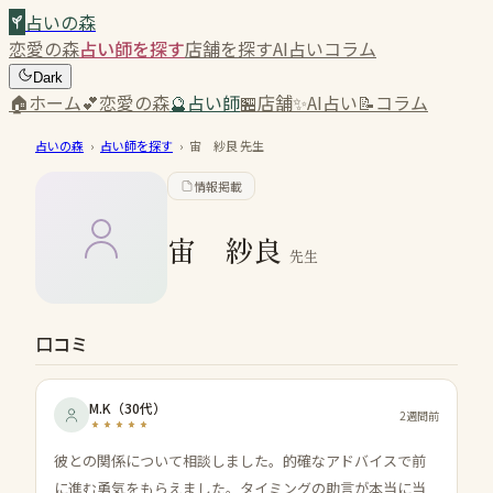
占いの森
恋愛の森
占い師を探す
店舗を探す
AI占い
コラム
Dark
🏠
ホーム
💕
恋愛の森
🔮
占い師
🏪
店舗
✨
AI占い
📝
コラム
占いの森
›
占い師を探す
›
宙 紗良
先生
情報掲載
宙 紗良
先生
口コミ
M.K
（
30代
）
2週間前
彼との関係について相談しました。的確なアドバイスで前
に進む勇気をもらえました。タイミングの助言が本当に当