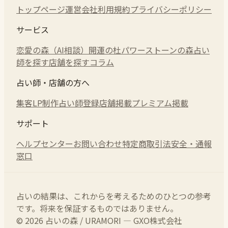
トップページ
運営会社
利用規約
プライバシーポリシー
サービス
恋愛の森（AI相談）
開運の杜
パワーストーンの森
占い
師を探す
店舗を探す
コラム
占い師・店舗の方へ
集客LP制作
占い師登録
店舗掲載
プレミアム掲載
サポート
ヘルプセンター
お問い合わせ
特定商取引法
安全・通報
窓口
占いの結果は、これからを考えるためのひとつの参考
です。将来を保証するものではありません。
© 2026 占いの森 / URAMORI — GXO株式会社