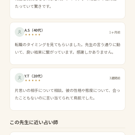
たっていて驚きです。
A.S
（
40代
）
1ヶ月前
転職のタイミングを見てもらいました。先生の言う通りに動
いて、良い結果に繋がっています。感謝しかありません。
Y.T
（
20代
）
3週間前
片思いの相手について相談。彼の性格や態度について、会っ
たこともないのに言い当てられて鳥肌でした。
この先生に近い占い師