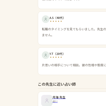
A.S
（
40代
）
転職のタイミングを見てもらいました。先生
ません。
Y.T
（
20代
）
片思いの相手について相談。彼の性格や態度
この先生に近い占い師
月海
先生
占い