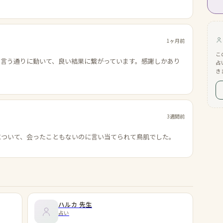
1ヶ月前
こ
の言う通りに動いて、良い結果に繋がっています。感謝しかあり
占
き
3週間前
について、会ったこともないのに言い当てられて鳥肌でした。
ハルカ
先生
占い