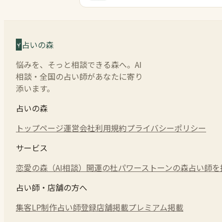
占いの森
悩みを、そっと相談できる森へ。AI
相談・全国の占い師があなたに寄り
添います。
占いの森
トップページ
運営会社
利用規約
プライバシーポリシー
サービス
恋愛の森（AI相談）
開運の杜
パワーストーンの森
占い師を
占い師・店舗の方へ
集客LP制作
占い師登録
店舗掲載
プレミアム掲載