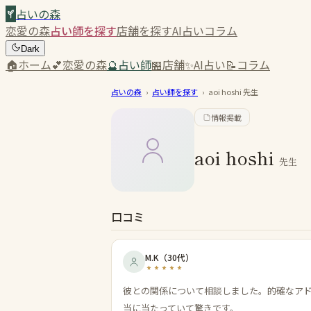
占いの森
恋愛の森
占い師を探す
店舗を探す
AI占い
コラム
Dark
🏠
ホーム
💕
恋愛の森
🔮
占い師
🏪
店舗
✨
AI占い
📝
コラム
占いの森
›
占い師を探す
›
aoi hoshi
先生
情報掲載
aoi hoshi
先生
口コミ
M.K
（
30代
）
彼との関係について相談しました。的確なア
当に当たっていて驚きです。