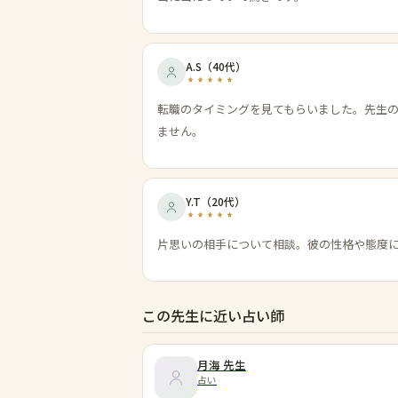
A.S
（
40代
）
転職のタイミングを見てもらいました。先生
ません。
Y.T
（
20代
）
片思いの相手について相談。彼の性格や態度
この先生に近い占い師
月海
先生
占い