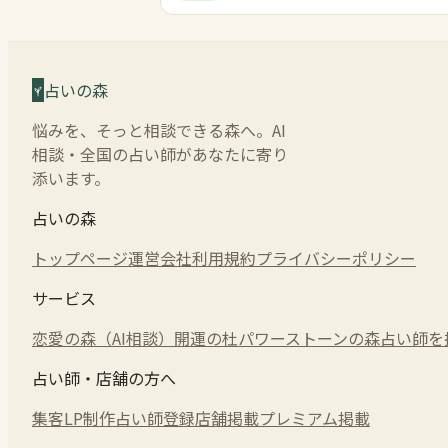
占いの森
悩みを、そっと相談できる森へ。AI
相談・全国の占い師があなたに寄り
添います。
占いの森
トップページ
運営会社
利用規約
プライバシーポリシー
サービス
恋愛の森（AI相談）
開運の杜
パワーストーンの森
占い師を
占い師・店舗の方へ
集客LP制作
占い師登録
店舗掲載
プレミアム掲載