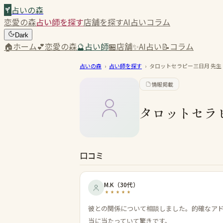
占いの森
恋愛の森
占い師を探す
店舗を探す
AI占い
コラム
Dark
🏠
ホーム
💕
恋愛の森
🔮
占い師
🏪
店舗
✨
AI占い
📝
コラム
占いの森
›
占い師を探す
›
タロットセラピー三日月
先生
情報掲載
タロットセラ
口コミ
M.K
（
30代
）
彼との関係について相談しました。的確なア
当に当たっていて驚きです。