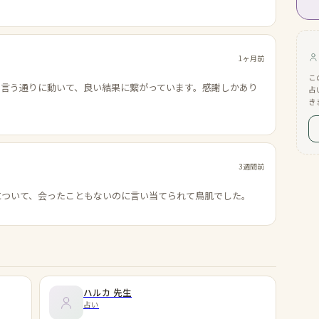
1ヶ月前
こ
の言う通りに動いて、良い結果に繋がっています。感謝しかあり
占
き
3週間前
について、会ったこともないのに言い当てられて鳥肌でした。
ハルカ
先生
占い