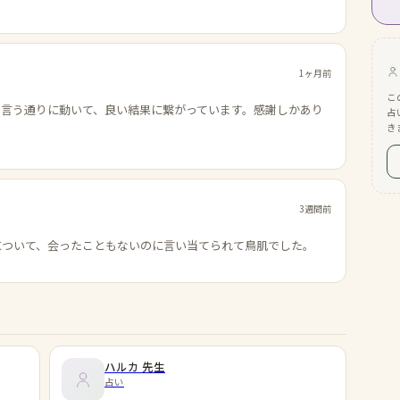
1ヶ月前
こ
の言う通りに動いて、良い結果に繋がっています。感謝しかあり
占
き
3週間前
について、会ったこともないのに言い当てられて鳥肌でした。
ハルカ
先生
占い