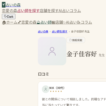
占いの森
恋愛の森
占い師を探す
店舗を探す
AI占い
コラム
Dark
🏠
ホーム
💕
恋愛の森
🔮
占い師
🏪
店舗
✨
AI占い
📝
コラム
占いの森
›
占い師を探す
›
金子佳容好
先生
情報掲載
金子佳容好
先生
口コミ
M.K
（
30代
）
彼との関係について相談しました。的確なア
当に当たっていて驚きです。