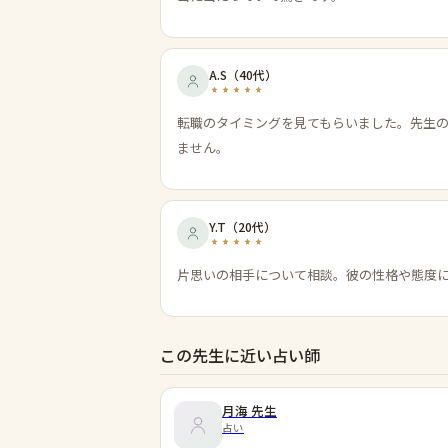
A.S
（
40代
）
転職のタイミングを見てもらいました。先生
ません。
Y.T
（
20代
）
片思いの相手について相談。彼の性格や態度
この先生に近い占い師
月海
先生
占い