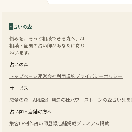
占いの森
悩みを、そっと相談できる森へ。AI
相談・全国の占い師があなたに寄り
添います。
占いの森
トップページ
運営会社
利用規約
プライバシーポリシー
サービス
恋愛の森（AI相談）
開運の杜
パワーストーンの森
占い師を
占い師・店舗の方へ
集客LP制作
占い師登録
店舗掲載
プレミアム掲載