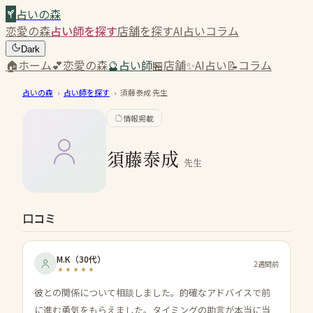
占いの森
恋愛の森
占い師を探す
店舗を探す
AI占い
コラム
Dark
🏠
ホーム
💕
恋愛の森
🔮
占い師
🏪
店舗
✨
AI占い
📝
コラム
占いの森
›
占い師を探す
›
須藤泰成
先生
情報掲載
須藤泰成
先生
口コミ
M.K
（
30代
）
2週間前
彼との関係について相談しました。的確なアドバイスで前
に進む勇気をもらえました。タイミングの助言が本当に当