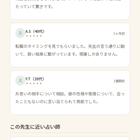
たっていて驚きです。
A.S
（
40代
）
1ヶ月前
転職のタイミングを見てもらいました。先生の言う通りに動
いて、良い結果に繋がっています。感謝しかありません。
Y.T
（
20代
）
3週間前
片思いの相手について相談。彼の性格や態度について、会っ
たこともないのに言い当てられて鳥肌でした。
この先生に近い占い師