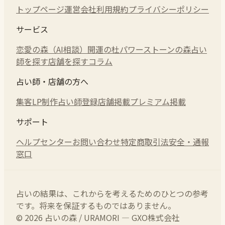
トップページ
運営会社
利用規約
プライバシーポリシー
サービス
恋愛の森（AI相談）
開運の杜
パワーストーンの森
占い
師を探す
店舗を探す
コラム
占い師・店舗の方へ
集客LP制作
占い師登録
店舗掲載
プレミアム掲載
サポート
ヘルプセンター
お問い合わせ
特定商取引法
安全・通報
窓口
占いの結果は、これからを考えるためのひとつの参考
です。将来を保証するものではありません。
© 2026 占いの森 / URAMORI — GXO株式会社