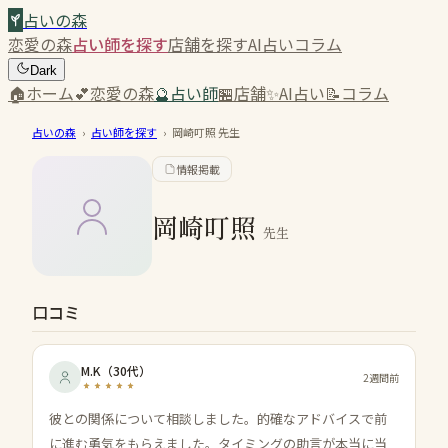
占いの森
恋愛の森
占い師を探す
店舗を探す
AI占い
コラム
Dark
🏠
ホーム
💕
恋愛の森
🔮
占い師
🏪
店舗
✨
AI占い
📝
コラム
占いの森
›
占い師を探す
›
岡崎叮照
先生
情報掲載
岡崎叮照
先生
口コミ
M.K
（
30代
）
2週間前
彼との関係について相談しました。的確なアドバイスで前
に進む勇気をもらえました。タイミングの助言が本当に当