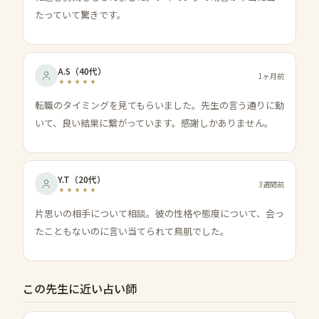
たっていて驚きです。
A.S
（
40代
）
1ヶ月前
転職のタイミングを見てもらいました。先生の言う通りに動
いて、良い結果に繋がっています。感謝しかありません。
Y.T
（
20代
）
3週間前
片思いの相手について相談。彼の性格や態度について、会っ
たこともないのに言い当てられて鳥肌でした。
この先生に近い占い師