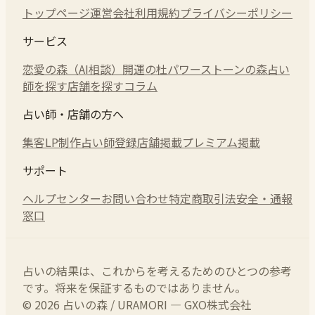
トップページ
運営会社
利用規約
プライバシーポリシー
サービス
恋愛の森（AI相談）
開運の杜
パワーストーンの森
占い
師を探す
店舗を探す
コラム
占い師・店舗の方へ
集客LP制作
占い師登録
店舗掲載
プレミアム掲載
サポート
ヘルプセンター
お問い合わせ
特定商取引法
安全・通報
窓口
占いの結果は、これからを考えるためのひとつの参考
です。将来を保証するものではありません。
© 2026 占いの森 / URAMORI — GXO株式会社