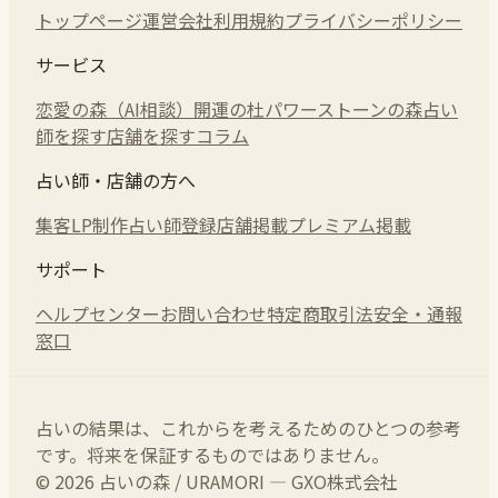
トップページ
運営会社
利用規約
プライバシーポリシー
サービス
恋愛の森（AI相談）
開運の杜
パワーストーンの森
占い
師を探す
店舗を探す
コラム
占い師・店舗の方へ
集客LP制作
占い師登録
店舗掲載
プレミアム掲載
サポート
ヘルプセンター
お問い合わせ
特定商取引法
安全・通報
窓口
占いの結果は、これからを考えるためのひとつの参考
です。将来を保証するものではありません。
© 2026 占いの森 / URAMORI — GXO株式会社