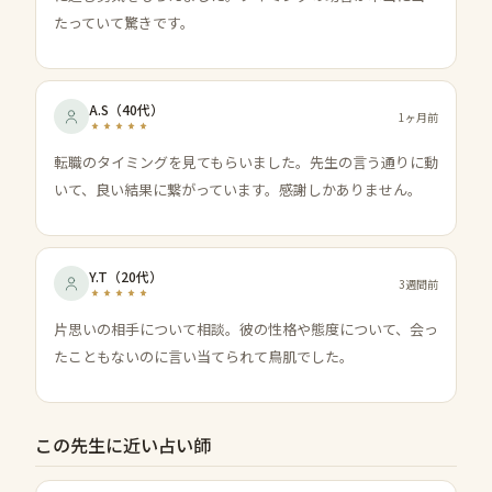
たっていて驚きです。
A.S
（
40代
）
1ヶ月前
転職のタイミングを見てもらいました。先生の言う通りに動
いて、良い結果に繋がっています。感謝しかありません。
Y.T
（
20代
）
3週間前
片思いの相手について相談。彼の性格や態度について、会っ
たこともないのに言い当てられて鳥肌でした。
この先生に近い占い師