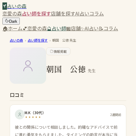
占いの森
恋愛の森
占い師を探す
店舗を探す
AI占い
コラム
Dark
🏠
ホーム
💕
恋愛の森
🔮
占い師
🏪
店舗
✨
AI占い
📝
コラム
占いの森
›
占い師を探す
›
朝国 公徳
先生
情報掲載
朝国 公徳
先生
口コミ
M.K
（
30代
）
2週間前
彼との関係について相談しました。的確なアドバイスで前
に進む勇気をもらえました。タイミングの助言が本当に当