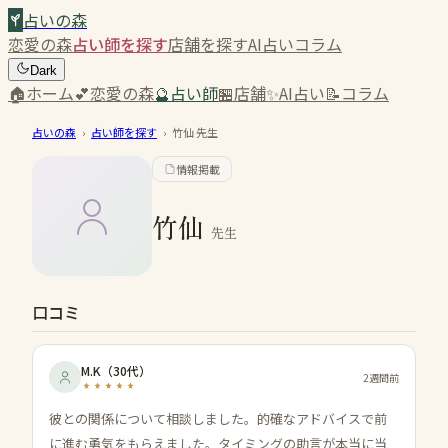
占いの森
恋愛の森
占い師を探す
店舗を探す
AI占い
コラム
Dark
🏠
ホーム
💕
恋愛の森
🔮
占い師
🏪
店舗
✨
AI占い
📝
コラム
占いの森
›
占い師を探す
›
竹仙
先生
情報掲載
竹仙
先生
口コミ
M.K
（
30代
）
2週間前
彼との関係について相談しました。的確なアドバイスで前
に進む勇気をもらえました。タイミングの助言が本当に当