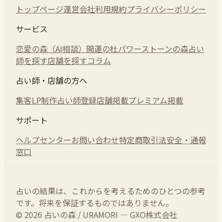
トップページ
運営会社
利用規約
プライバシーポリシー
サービス
恋愛の森（AI相談）
開運の杜
パワーストーンの森
占い
師を探す
店舗を探す
コラム
占い師・店舗の方へ
集客LP制作
占い師登録
店舗掲載
プレミアム掲載
サポート
ヘルプセンター
お問い合わせ
特定商取引法
安全・通報
窓口
占いの結果は、これからを考えるためのひとつの参考
です。将来を保証するものではありません。
© 2026 占いの森 / URAMORI — GXO株式会社