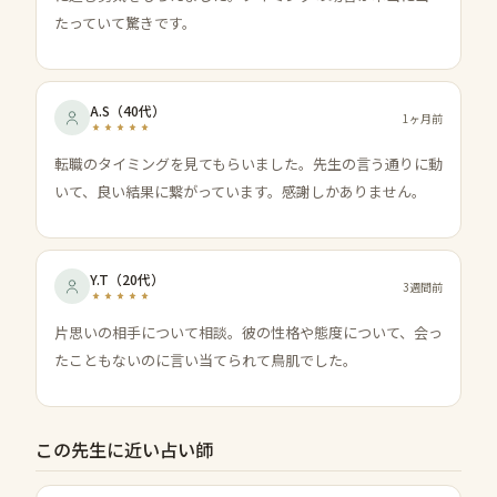
たっていて驚きです。
A.S
（
40代
）
1ヶ月前
転職のタイミングを見てもらいました。先生の言う通りに動
いて、良い結果に繋がっています。感謝しかありません。
Y.T
（
20代
）
3週間前
片思いの相手について相談。彼の性格や態度について、会っ
たこともないのに言い当てられて鳥肌でした。
この先生に近い占い師