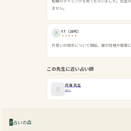
転職のタイミングを見てもらいました。先生
ません。
Y.T
（
20代
）
片思いの相手について相談。彼の性格や態度
この先生に近い占い師
月海
先生
占い
占いの森