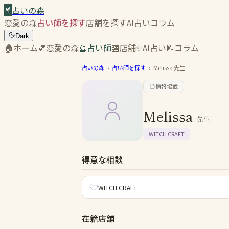
占いの森
恋愛の森
占い師を探す
店舗を探す
AI占い
コラム
Dark
🏠
ホーム
💕
恋愛の森
🔮
占い師
🏪
店舗
✨
AI占い
📝
コラム
占いの森
›
占い師を探す
›
Melissa
先生
情報掲載
Melissa
先生
WITCH CRAFT
得意な相談
WITCH CRAFT
在籍店舗