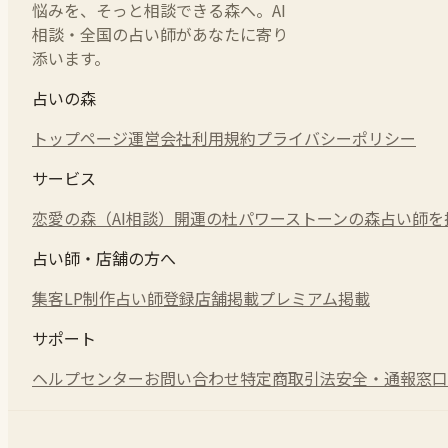
悩みを、そっと相談できる森へ。AI
相談・全国の占い師があなたに寄り
添います。
占いの森
トップページ
運営会社
利用規約
プライバシーポリシー
サービス
恋愛の森（AI相談）
開運の杜
パワーストーンの森
占い師を
占い師・店舗の方へ
集客LP制作
占い師登録
店舗掲載
プレミアム掲載
サポート
ヘルプセンター
お問い合わせ
特定商取引法
安全・通報窓口