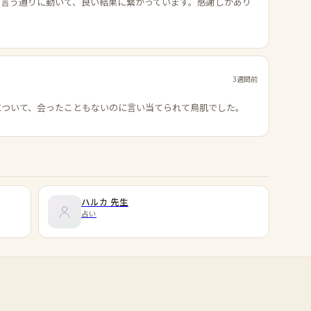
の言う通りに動いて、良い結果に繋がっています。感謝しかあり
3週間前
について、会ったこともないのに言い当てられて鳥肌でした。
ハルカ
先生
占い