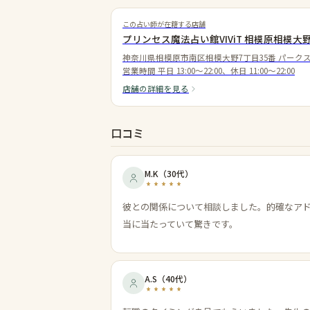
この占い師が在籍する店舗
プリンセス魔法占い館VIViT 相模原相模大
神奈川県相模原市南区相模大野7丁目35番 パークス
営業時間
平日 13:00〜22:00、休日 11:00〜22:00
店舗の詳細を見る
口コミ
M.K
（
30代
）
彼との関係について相談しました。的確なア
当に当たっていて驚きです。
A.S
（
40代
）