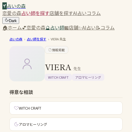
占いの森
恋愛の森
占い師を探す
店舗を探す
AI占い
コラム
Dark
🏠
ホーム
💕
恋愛の森
🔮
占い師
🏪
店舗
✨
AI占い
📝
コラム
占いの森
›
占い師を探す
›
VIERA
先生
情報掲載
VIERA
先生
WITCH CRAFT
アロマヒーリング
得意な相談
WITCH CRAFT
アロマヒーリング