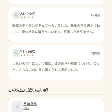
A.S
（
40代
）
1ヶ月前
転職のタイミングを見てもらいました。先生の言う通りに動
いて、良い結果に繋がっています。感謝しかありません。
Y.T
（
20代
）
3週間前
片思いの相手について相談。彼の性格や態度について、会っ
たこともないのに言い当てられて鳥肌でした。
この先生に近い占い師
月海
先生
占い