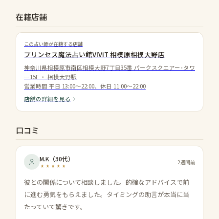
在籍店舗
この占い師が在籍する店舗
プリンセス魔法占い館VIViT 相模原相模大野店
神奈川県相模原市南区相模大野7丁目35番 パークスクエアー･タワ
ー15F
・
相模大野駅
営業時間
平日 13:00〜22:00、休日 11:00〜22:00
店舗の詳細を見る
口コミ
M.K
（
30代
）
2週間前
彼との関係について相談しました。的確なアドバイスで前
に進む勇気をもらえました。タイミングの助言が本当に当
たっていて驚きです。