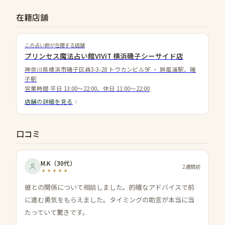
在籍店舗
この占い師が在籍する店舗
プリンセス魔法占い館VIViT 横浜磯子シーサイド店
神奈川県横浜市磯子区森3-3-28 トウカンビル9F
・
屛風浦駅、磯
子駅
営業時間
平日 13:00〜22:00、休日 11:00〜22:00
店舗の詳細を見る
口コミ
M.K
（
30代
）
2週間前
彼との関係について相談しました。的確なアドバイスで前
に進む勇気をもらえました。タイミングの助言が本当に当
たっていて驚きです。