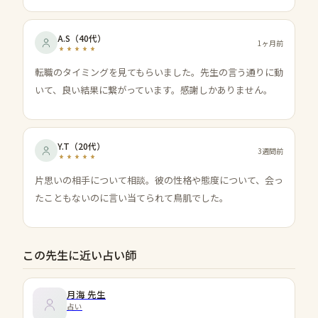
A.S
（
40代
）
1ヶ月前
転職のタイミングを見てもらいました。先生の言う通りに動
いて、良い結果に繋がっています。感謝しかありません。
Y.T
（
20代
）
3週間前
片思いの相手について相談。彼の性格や態度について、会っ
たこともないのに言い当てられて鳥肌でした。
この先生に近い占い師
月海
先生
占い