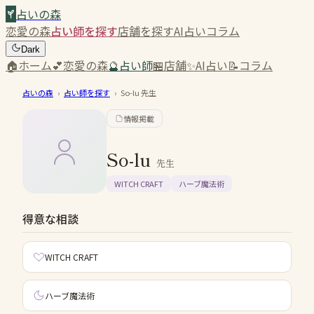
占いの森
恋愛の森
占い師を探す
店舗を探す
AI占い
コラム
Dark
🏠
ホーム
💕
恋愛の森
🔮
占い師
🏪
店舗
✨
AI占い
📝
コラム
占いの森
›
占い師を探す
›
So-lu
先生
情報掲載
So-lu
先生
WITCH CRAFT
ハーブ魔法術
得意な相談
WITCH CRAFT
ハーブ魔法術