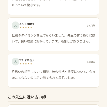
たっていて驚きです。
A.S
（
40代
）
1ヶ月前
転職のタイミングを見てもらいました。先生の言う通りに動
いて、良い結果に繋がっています。感謝しかありません。
Y.T
（
20代
）
3週間前
片思いの相手について相談。彼の性格や態度について、会っ
たこともないのに言い当てられて鳥肌でした。
この先生に近い占い師