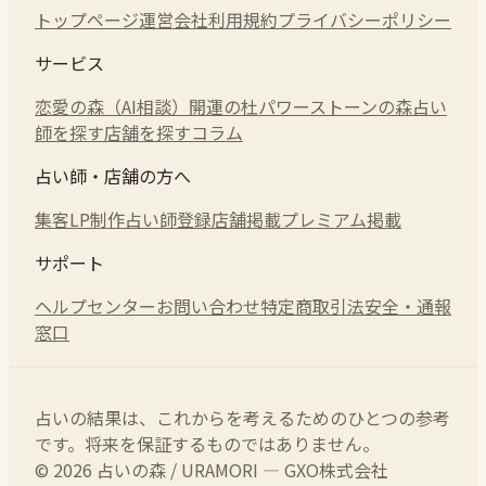
トップページ
運営会社
利用規約
プライバシーポリシー
サービス
恋愛の森（AI相談）
開運の杜
パワーストーンの森
占い
師を探す
店舗を探す
コラム
占い師・店舗の方へ
集客LP制作
占い師登録
店舗掲載
プレミアム掲載
サポート
ヘルプセンター
お問い合わせ
特定商取引法
安全・通報
窓口
占いの結果は、これからを考えるためのひとつの参考
です。将来を保証するものではありません。
© 2026 占いの森 / URAMORI — GXO株式会社