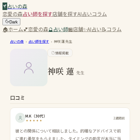
占いの森
恋愛の森
占い師を探す
店舗を探す
AI占い
コラム
Dark
🏠
ホーム
💕
恋愛の森
🔮
占い師
🏪
店舗
✨
AI占い
📝
コラム
占いの森
›
占い師を探す
›
神咲 蓮
先生
情報掲載
神咲 蓮
先生
口コミ
M.K
（
30代
）
2週間前
彼との関係について相談しました。的確なアドバイスで前
に進む勇気をもらえました。タイミングの助言が本当に当