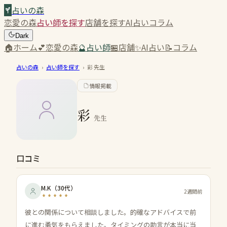
占いの森
恋愛の森
占い師を探す
店舗を探す
AI占い
コラム
Dark
🏠
ホーム
💕
恋愛の森
🔮
占い師
🏪
店舗
✨
AI占い
📝
コラム
占いの森
›
占い師を探す
›
彩
先生
情報掲載
彩
先生
口コミ
M.K
（
30代
）
2週間前
彼との関係について相談しました。的確なアドバイスで前
に進む勇気をもらえました。タイミングの助言が本当に当