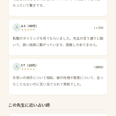
たっていて驚きです。
A.S
（
40代
）
1ヶ月前
転職のタイミングを見てもらいました。先生の言う通りに動
いて、良い結果に繋がっています。感謝しかありません。
Y.T
（
20代
）
3週間前
片思いの相手について相談。彼の性格や態度について、会っ
たこともないのに言い当てられて鳥肌でした。
この先生に近い占い師