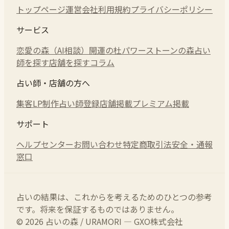
トップページ
運営会社
利用規約
プライバシーポリシー
サービス
恋愛の森（AI相談）
開運の杜
パワーストーンの森
占い
師を探す
店舗を探す
コラム
占い師・店舗の方へ
集客LP制作
占い師登録
店舗掲載
プレミアム掲載
サポート
ヘルプセンター
お問い合わせ
特定商取引法
安全・通報
窓口
占いの結果は、これからを考えるためのひとつの参考
です。将来を保証するものではありません。
© 2026 占いの森 / URAMORI — GXO株式会社