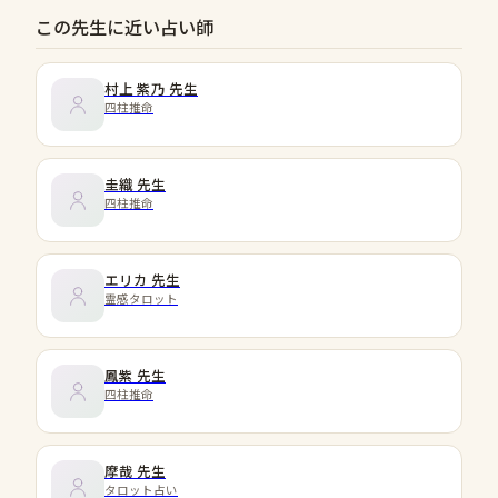
この先生に近い占い師
村上 紫乃
先生
四柱推命
圭織
先生
四柱推命
エリカ
先生
霊感タロット
鳳紫
先生
四柱推命
摩哉
先生
タロット占い