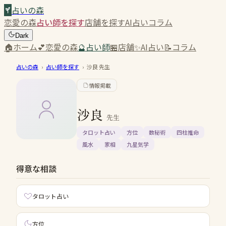
占いの森
恋愛の森
占い師を探す
店舗を探す
AI占い
コラム
Dark
🏠
ホーム
💕
恋愛の森
🔮
占い師
🏪
店舗
✨
AI占い
📝
コラム
占いの森
›
占い師を探す
›
沙良
先生
情報掲載
沙良
先生
タロット占い
方位
数秘術
四柱推命
風水
家相
九星気学
得意な相談
タロット占い
方位