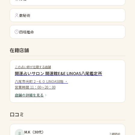
数秘術
四柱推命
在籍店舗
この占い師が在籍する店舗
開運占いサロン 開運館E&E LINOAS八尾鑑定所
八尾市光町２−６０ LINOAS8階
・
営業時間
11：00～20：00
店舗の詳細を見る
口コミ
M.K
（
30代
）
2週間前