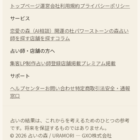
トップページ
運営会社
利用規約
プライバシーポリシー
サービス
恋愛の森（AI相談）
開運の杜
パワーストーンの森
占い
師を探す
店舗を探す
コラム
占い師・店舗の方へ
集客LP制作
占い師登録
店舗掲載
プレミアム掲載
サポート
ヘルプセンター
お問い合わせ
特定商取引法
安全・通報
窓口
占いの結果は、これからを考えるためのひとつの参考
です。将来を保証するものではありません。
© 2026 占いの森 / URAMORI — GXO株式会社