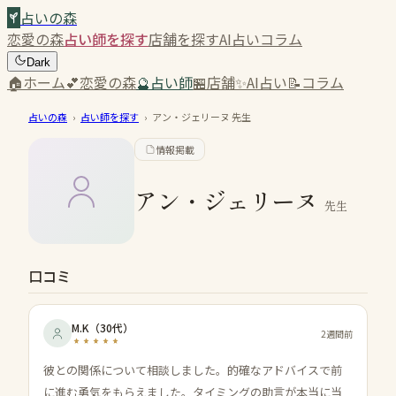
占いの森
恋愛の森
占い師を探す
店舗を探す
AI占い
コラム
Dark
🏠
ホーム
💕
恋愛の森
🔮
占い師
🏪
店舗
✨
AI占い
📝
コラム
占いの森
›
占い師を探す
›
アン・ジェリーヌ
先生
情報掲載
アン・ジェリーヌ
先生
口コミ
M.K
（
30代
）
2週間前
彼との関係について相談しました。的確なアドバイスで前
に進む勇気をもらえました。タイミングの助言が本当に当