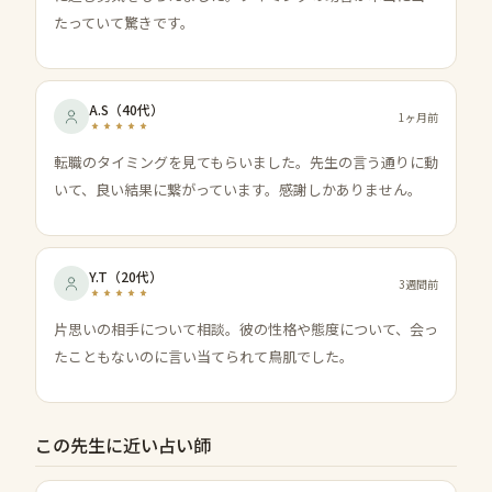
たっていて驚きです。
A.S
（
40代
）
1ヶ月前
転職のタイミングを見てもらいました。先生の言う通りに動
いて、良い結果に繋がっています。感謝しかありません。
Y.T
（
20代
）
3週間前
片思いの相手について相談。彼の性格や態度について、会っ
たこともないのに言い当てられて鳥肌でした。
この先生に近い占い師