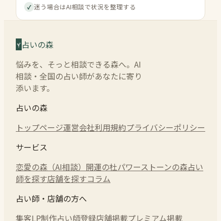
迷う場合はAI相談で状況を整理する
✓
占いの森
悩みを、そっと相談できる森へ。AI
相談・全国の占い師があなたに寄り
添います。
占いの森
トップページ
運営会社
利用規約
プライバシーポリシー
サービス
恋愛の森（AI相談）
開運の杜
パワーストーンの森
占い
師を探す
店舗を探す
コラム
占い師・店舗の方へ
集客LP制作
占い師登録
店舗掲載
プレミアム掲載