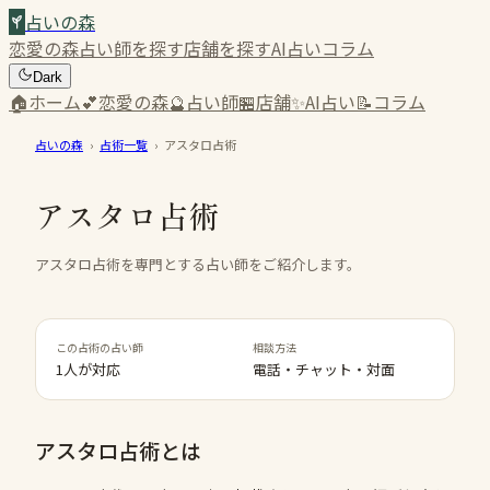
占いの森
恋愛の森
占い師を探す
店舗を探す
AI占い
コラム
Dark
🏠
ホーム
💕
恋愛の森
🔮
占い師
🏪
店舗
✨
AI占い
📝
コラム
占いの森
›
占術一覧
›
アスタロ占術
アスタロ占術
アスタロ占術を専門とする占い師をご紹介します。
この占術の占い師
相談方法
1人が対応
電話・チャット・対面
アスタロ占術
とは