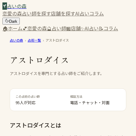
占いの森
恋愛の森
占い師を探す
店舗を探す
AI占い
コラム
Dark
🏠
ホーム
💕
恋愛の森
🔮
占い師
🏪
店舗
✨
AI占い
📝
コラム
占いの森
›
占術一覧
›
アストロダイス
アストロダイス
アストロダイスを専門とする占い師をご紹介します。
この占術の占い師
相談方法
95人が対応
電話・チャット・対面
アストロダイス
とは