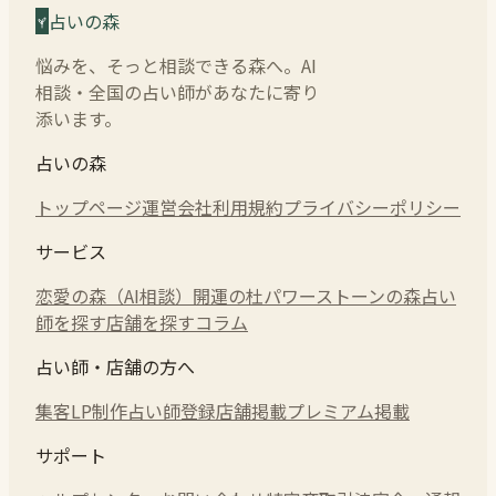
占いの森
悩みを、そっと相談できる森へ。AI
相談・全国の占い師があなたに寄り
添います。
占いの森
トップページ
運営会社
利用規約
プライバシーポリシー
サービス
恋愛の森（AI相談）
開運の杜
パワーストーンの森
占い
師を探す
店舗を探す
コラム
占い師・店舗の方へ
集客LP制作
占い師登録
店舗掲載
プレミアム掲載
サポート